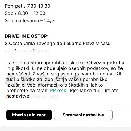
Pon-pet / 7.30-19.30
Sob / 8.00 – 12.00
Spletna lekarna – 24/7
DRIVE-IN DOSTOP:
S Ceste Cirila Tavčarja
do Lekarne Plavž v času
obratovanja lekarne
Ta spletna stran uporablja piškotke. Obvezni piškotki
in piškotki, ki ne obdelujejo osebnih podatkov, so že
nameščeni. Z vašim soglasjem pa vam bomo naložili
tudi piškotke za izboljšanje vaše uporabniške
izkušnje. Več informacij o piškotkih si lahko
preberete na strani
Piškotki
, kjer lahko tudi urejate
nastavitve.
Izberi vse in zapri
Spremeni nastavitve
Avtor:
Pogoji poslovanja
Zasebnost in piškoti