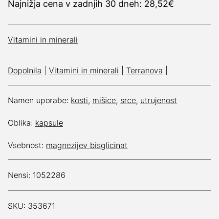
Najnižja cena v zadnjih 30 dneh: 28,52€
Vitamini in minerali
Dopolnila
|
Vitamini in minerali
|
Terranova
|
Namen uporabe:
kosti
,
mišice
,
srce
,
utrujenost
Oblika:
kapsule
Vsebnost:
magnezijev bisglicinat
Nensi: 1052286
SKU: 353671