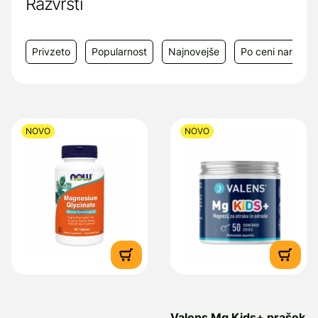
Razvrsti
Privzeto
Popularnost
Najnovejše
Po ceni narašča
NOVO
NOVO
Valens Mg Kids+ prašek