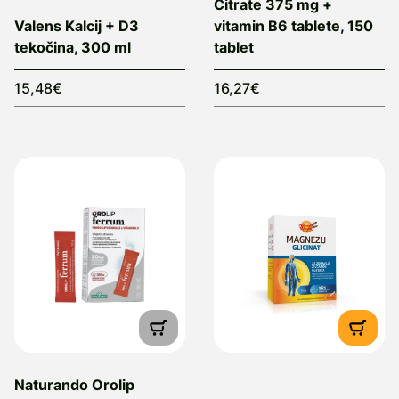
Citrate 375 mg +
Valens Kalcij + D3
vitamin B6 tablete, 150
tekočina, 300 ml
tablet
15,48€
16,27€
Naturando Orolip