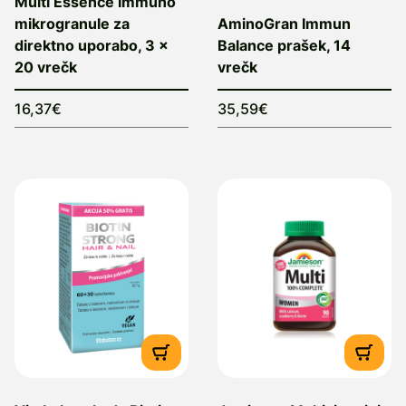
Multi Essence Immuno
mikrogranule za
AminoGran Immun
direktno uporabo, 3 x
Balance prašek, 14
20 vrečk
vrečk
16,37€
35,59€