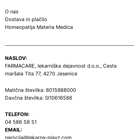
O nas
Dostava in plačilo
Homeopatija Materia Medica
NASLOV:
FARMACARE, lekarniška dejavnost d.o.o.,
Cesta
maršala Tita 77, 4270 Jesenice
Matična številka: 8015988000
Davčna številka: SI10616586
TELEFON:
04 586 58 51
EMAIL:
narocila@lekarna-plavz.com