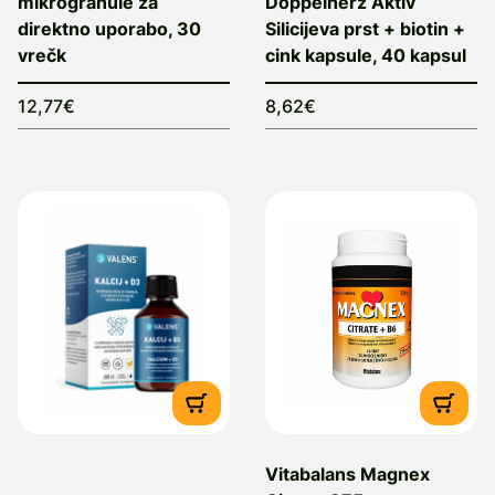
mikrogranule za
Doppelherz Aktiv
direktno uporabo, 30
Silicijeva prst + biotin +
vrečk
cink kapsule, 40 kapsul
12,77€
8,62€
Vitabalans Magnex