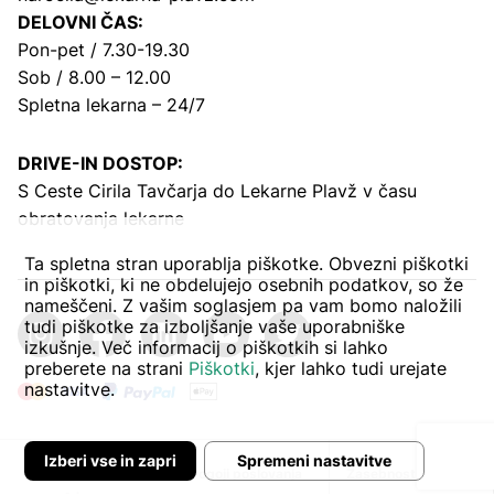
DELOVNI ČAS:
Pon-pet / 7.30-19.30
Sob / 8.00 – 12.00
Spletna lekarna – 24/7
DRIVE-IN DOSTOP:
S Ceste Cirila Tavčarja
do Lekarne Plavž v času
obratovanja lekarne
Ta spletna stran uporablja piškotke. Obvezni piškotki
in piškotki, ki ne obdelujejo osebnih podatkov, so že
nameščeni. Z vašim soglasjem pa vam bomo naložili
tudi piškotke za izboljšanje vaše uporabniške
izkušnje. Več informacij o piškotkih si lahko
preberete na strani
Piškotki
, kjer lahko tudi urejate
nastavitve.
Izberi vse in zapri
Spremeni nastavitve
Avtor:
Pogoji poslovanja
Zasebnost in piškoti