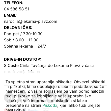
TELEFON:
04 586 58 51
EMAIL:
narocila@lekarna-plavz.com
DELOVNI ČAS:
Pon-pet / 7.30-19.30
Sob / 8.00 – 12.00
Spletna lekarna – 24/7
DRIVE-IN DOSTOP:
S Ceste Cirila Tavčarja
do Lekarne Plavž v času
obratovanja lekarne
Ta spletna stran uporablja piškotke. Obvezni piškotki
in piškotki, ki ne obdelujejo osebnih podatkov, so že
nameščeni. Z vašim soglasjem pa vam bomo naložili
tudi piškotke za izboljšanje vaše uporabniške
izkušnje. Več informacij o piškotkih si lahko
preberete na strani
Piškotki
, kjer lahko tudi urejate
nastavitve.