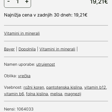
19,21€
Najnižja cena v zadnjih 30 dneh: 19,21€
Vitamini in minerali
Bayer
|
Dopolnila
|
Vitamini in minerali
|
Namen uporabe:
utrujenost
Oblika:
vrečka
Vsebnost:
rožni koren
,
pantotenska kislina
,
vitamin b12
,
vitamin b6
,
folna kislina
,
melisa
,
magnezij
Nensi: 1064033