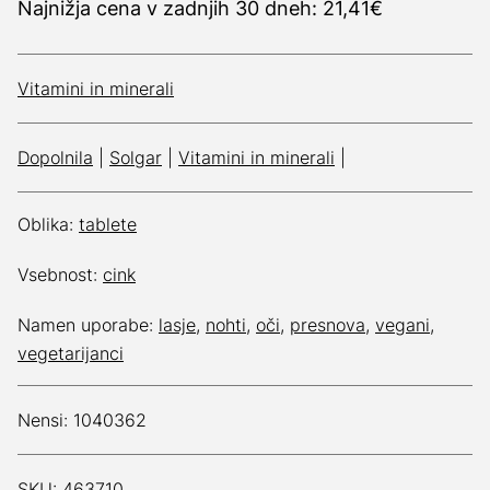
Najnižja cena v zadnjih 30 dneh: 21,41€
Vitamini in minerali
Dopolnila
|
Solgar
|
Vitamini in minerali
|
Oblika:
tablete
Vsebnost:
cink
Namen uporabe:
lasje
,
nohti
,
oči
,
presnova
,
vegani
,
vegetarijanci
Nensi: 1040362
SKU: 463710