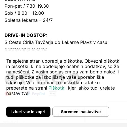
Pon-pet / 7.30-19.30
Sob / 8.00 – 12.00
Spletna lekarna – 24/7
DRIVE-IN DOSTOP:
S Ceste Cirila Tavčarja
do Lekarne Plavž v času
obratovanja lekarne
Ta spletna stran uporablja piškotke. Obvezni piškotki
in piškotki, ki ne obdelujejo osebnih podatkov, so že
nameščeni. Z vašim soglasjem pa vam bomo naložili
tudi piškotke za izboljšanje vaše uporabniške
izkušnje. Več informacij o piškotkih si lahko
preberete na strani
Piškotki
, kjer lahko tudi urejate
nastavitve.
Izberi vse in zapri
Spremeni nastavitve
Avtor:
Pogoji poslovanja
Zasebnost in piškoti