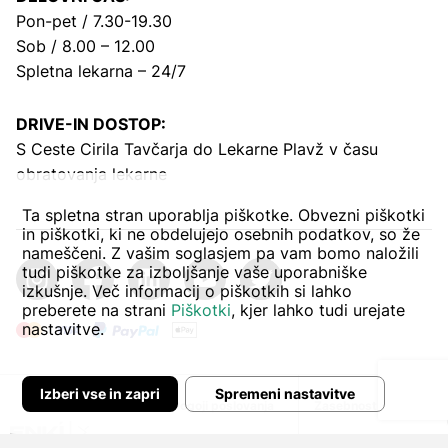
Pon-pet / 7.30-19.30
Sob / 8.00 – 12.00
Spletna lekarna – 24/7
DRIVE-IN DOSTOP:
S Ceste Cirila Tavčarja
do Lekarne Plavž v času
obratovanja lekarne
Ta spletna stran uporablja piškotke. Obvezni piškotki
in piškotki, ki ne obdelujejo osebnih podatkov, so že
nameščeni. Z vašim soglasjem pa vam bomo naložili
tudi piškotke za izboljšanje vaše uporabniške
izkušnje. Več informacij o piškotkih si lahko
preberete na strani
Piškotki
, kjer lahko tudi urejate
nastavitve.
Izberi vse in zapri
Spremeni nastavitve
Avtor:
Pogoji poslovanja
Zasebnost in piškoti