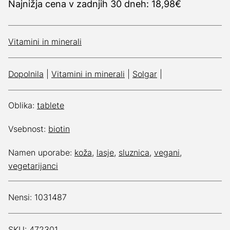
Najnižja cena v zadnjih 30 dneh: 18,98€
Vitamini in minerali
Dopolnila
|
Vitamini in minerali
|
Solgar
|
Oblika:
tablete
Vsebnost:
biotin
Namen uporabe:
koža
,
lasje
,
sluznica
,
vegani
,
vegetarijanci
Nensi: 1031487
SKU: 472301