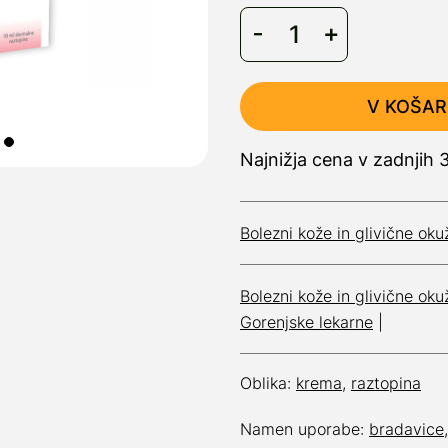
V KOŠAR
Najnižja cena v zadnjih 
Bolezni kože in glivične ok
Bolezni kože in glivične ok
Gorenjske lekarne
|
Oblika:
krema
,
raztopina
Namen uporabe:
bradavice