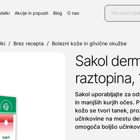
Products
search
zdelki
Akcije in popusti
Blog
O nas
lki
/
Brez recepta
/
Bolezni kože in glivične okužbe
Sakol der
raztopina, 
Sakol uporabljajte za od
in manjših kurjih očes. 
kožo se tvori tanek, pro
učinkovine na mestu del
omogoča boljšo učinkovi