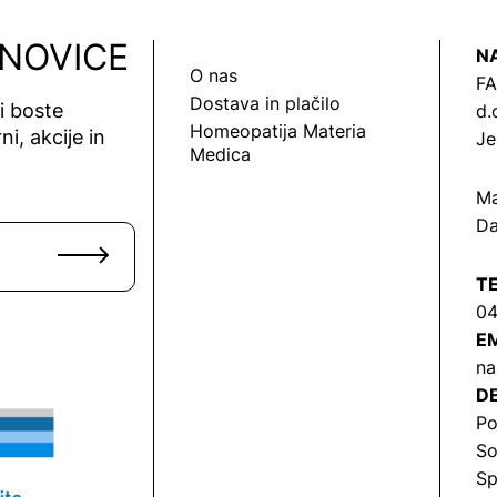
 NOVICE
N
O nas
FA
Dostava in plačilo
vi boste
d.
Homeopatija Materia
ni, akcije in
Je
Medica
Ma
Da
T
04
EM
na
DE
Po
So
Sp