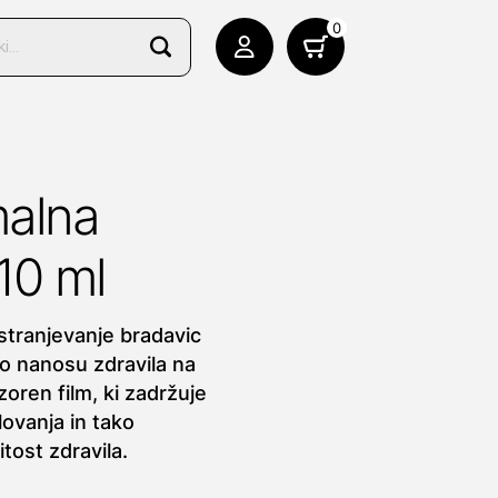
0
malna
10 ml
stranjevanje bradavic
Po nanosu zdravila na
zoren film, ki zadržuje
ovanja in tako
tost zdravila.