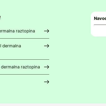
e
Navod
dermalna raztopina
l dermalna
l dermalna raztopina