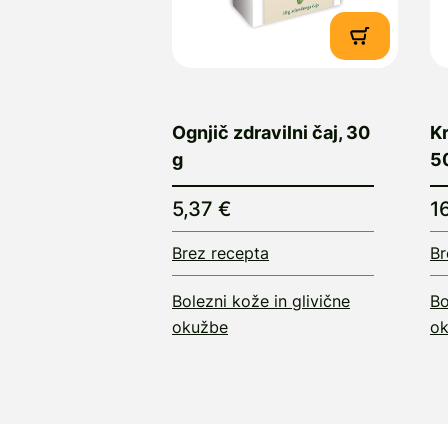
Ognjič zdravilni čaj, 30
K
g
50
5,37 €
1
Brez recepta
Br
Bolezni kože in glivične
Bo
okužbe
o