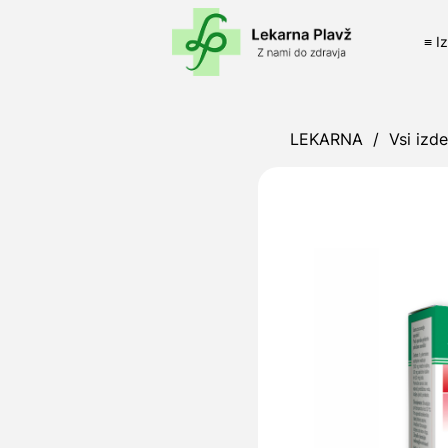
≡ I
LEKARNA
/
Vsi izde