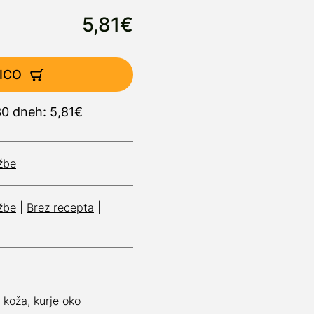
5,81€
ICO
30 dneh: 5,81€
užbe
užbe
|
Brez recepta
|
,
koža
,
kurje oko