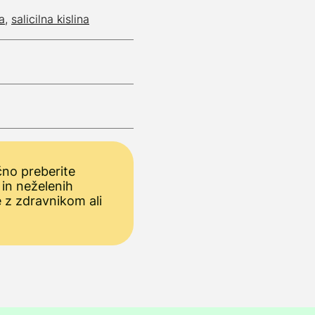
a
,
salicilna kislina
no preberite
 in neželenih
e z zdravnikom ali