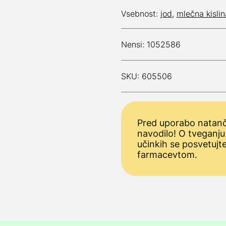
Vsebnost:
jod
,
mlečna kislin
Nensi: 1052586
SKU: 605506
Pred uporabo natanč
navodilo! O tveganju
učinkih se posvetujt
farmacevtom.