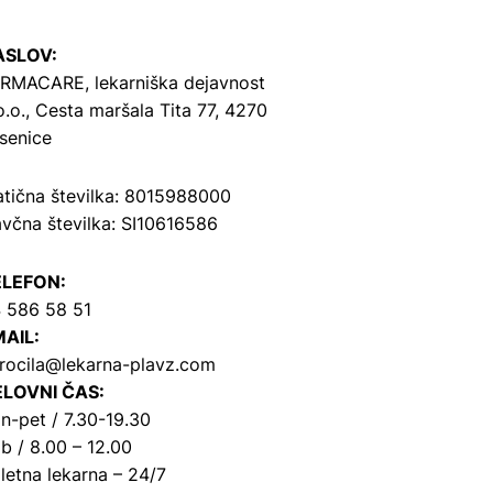
ASLOV:
RMACARE, lekarniška dejavnost
o.o.,
Cesta maršala Tita 77, 4270
senice
tična številka: 8015988000
včna številka: SI10616586
ELEFON:
 586 58 51
AIL:
rocila@lekarna-plavz.com
LOVNI ČAS:
n-pet / 7.30-19.30
b / 8.00 – 12.00
letna lekarna – 24/7