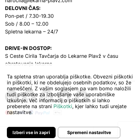
narocila@lekarna-plavz.com
DELOVNI ČAS:
Pon-pet / 7.30-19.30
Sob / 8.00 – 12.00
Spletna lekarna – 24/7
DRIVE-IN DOSTOP:
S Ceste Cirila Tavčarja
do Lekarne Plavž v času
obratovanja lekarne
Ta spletna stran uporablja piškotke. Obvezni piškotki
in piškotki, ki ne obdelujejo osebnih podatkov, so že
nameščeni. Z vašim soglasjem pa vam bomo naložili
tudi piškotke za izboljšanje vaše uporabniške
izkušnje. Več informacij o piškotkih si lahko
preberete na strani
Piškotki
, kjer lahko tudi urejate
nastavitve.
Izberi vse in zapri
Spremeni nastavitve
Avtor:
Pogoji poslovanja
Zasebnost in piškoti