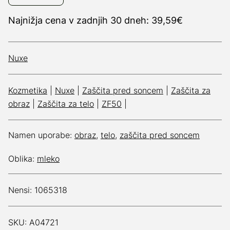
Najnižja cena v zadnjih 30 dneh: 39,59€
Nuxe
Kozmetika
|
Nuxe
|
Zaščita pred soncem
|
Zaščita za
obraz
|
Zaščita za telo
|
ZF50
|
Namen uporabe:
obraz
,
telo
,
zaščita pred soncem
Oblika:
mleko
Nensi: 1065318
SKU: A04721