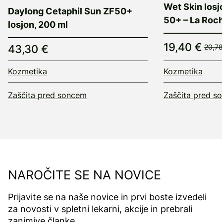
Wet Skin losj
Daylong Cetaphil Sun ZF50+
50+ – La Roc
losjon, 200 ml
19,40 €
43,30 €
20,7
Kozmetika
Kozmetika
Zaščita pred soncem
Zaščita pred s
NAROČITE SE NA NOVICE
Prijavite se na naše novice in prvi boste izvedeli
za novosti v spletni lekarni, akcije in prebrali
zanimive članke.