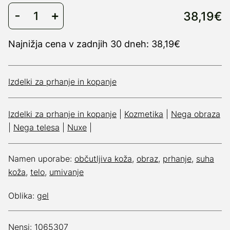
38,19€
Najnižja cena v zadnjih 30 dneh: 38,19€
Izdelki za prhanje in kopanje
Izdelki za prhanje in kopanje
|
Kozmetika
|
Nega obraza
|
Nega telesa
|
Nuxe
|
Namen uporabe:
občutljiva koža
,
obraz
,
prhanje
,
suha
koža
,
telo
,
umivanje
Oblika:
gel
Nensi: 1065307