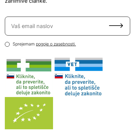
zanimive članke.
Naročite se na novice
Email naslov
Pogoji zasebnosti
Sprejemam
pogoje o zasebnosti.