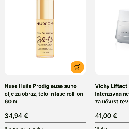
Nuxe Huile Prodigieuse suho
Vichy Liftac
olje za obraz, telo in lase roll-on,
Intenzivna ne
60 ml
za učvrstitev
34,94 €
41,00 €
Blagovne znamke
Vichy