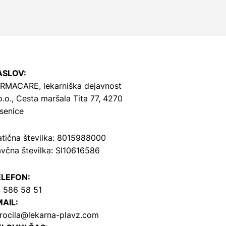
ASLOV:
RMACARE, lekarniška dejavnost
o.o.,
Cesta maršala Tita 77, 4270
senice
tična številka: 8015988000
včna številka: SI10616586
ELEFON:
 586 58 51
AIL:
rocila@lekarna-plavz.com