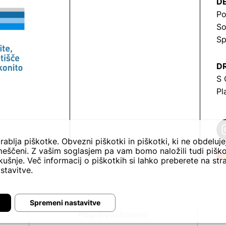
DE
Po
So
Sp
DR
S 
Pl
rablja piškotke. Obvezni piškotki in piškotki, ki ne obdeluj
eščeni. Z vašim soglasjem pa vam bomo naložili tudi piško
ušnje. Več informacij o piškotkih si lahko preberete na str
stavitve.
Spremeni nastavitve
Pogoji poslovanja