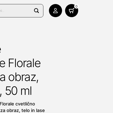
0
e
e Florale
za obraz,
e, 50 ml
Florale cvetlično
a obraz, telo in lase