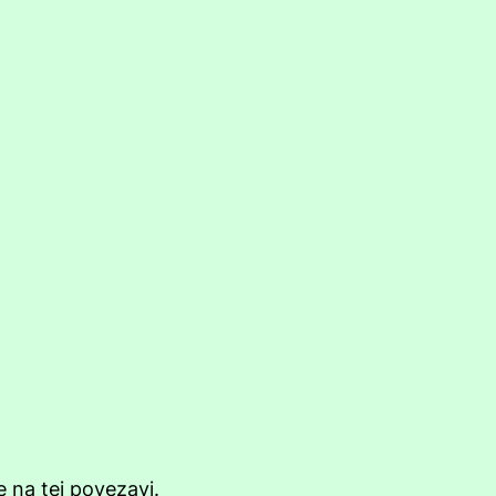
te
na tej povezavi
.