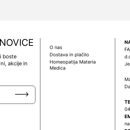
 NOVICE
N
O nas
FA
Dostava in plačilo
vi boste
d.
Homeopatija Materia
ni, akcije in
Je
Medica
Ma
Da
T
04
EM
na