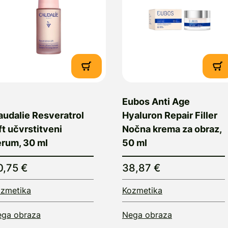
Eubos Anti Age
audalie Resveratrol
Hyaluron Repair Filler
ft učvrstitveni
Nočna krema za obraz,
erum, 30 ml
50 ml
0,75 €
38,87 €
zmetika
Kozmetika
ga obraza
Nega obraza