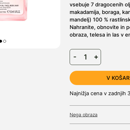
vsebuje 7 dragocenih olj
makadamija, boraga, kame
mandelj) 100 % rastlins
Nahranite, obnovite in 
obraza, telesa in las v
V KOŠAR
Najnižja cena v zadnjih
Nega obraza