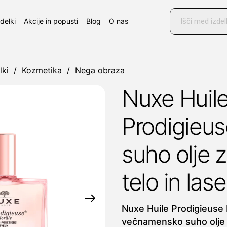
Products
search
zdelki
Akcije in popusti
Blog
O nas
lki
/
Kozmetika
/
Nega obraza
Nuxe Huil
Prodigieus
suho olje 
telo in las
Nuxe Huile Prodigieuse 
večnamensko suho olje z