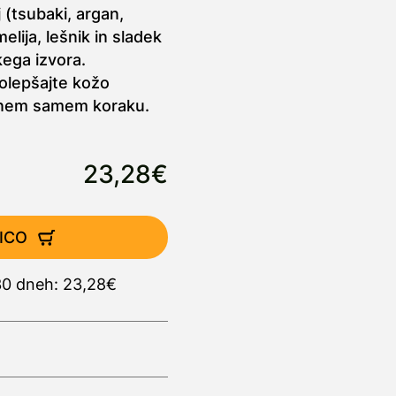
 (tsubaki, argan,
lija, lešnik in sladek
kega izvora.
polepšajte kožo
 enem samem koraku.
23,28€
ICO
 30 dneh: 23,28€