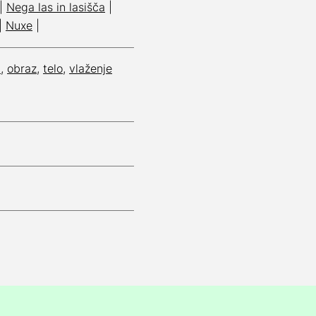
|
Nega las in lasišča
|
|
Nuxe
|
a
,
obraz
,
telo
,
vlaženje