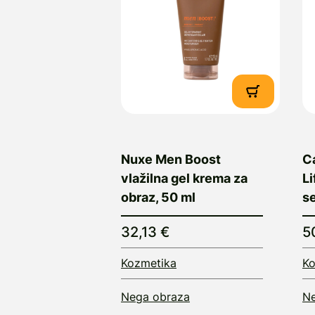
Nuxe Men Boost
C
vlažilna gel krema za
Li
obraz, 50 ml
s
32,13 €
5
Kozmetika
Ko
Nega obraza
Ne