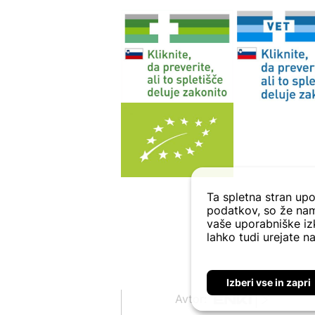
Ta spletna stran upo
podatkov, so že nam
vaše uporabniške izk
lahko tudi urejate na
Izberi vse in zapri
Avtor: