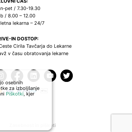
LOVNI ČAS:
n-pet / 7.30-19.30
b / 8.00 – 12.00
letna lekarna – 24/7
IVE-IN DOSTOP:
Ceste Cirila Tavčarja
do Lekarne
avž v času obratovanja lekarne
ejo osebnih
tke za izboljšanje
ani
Piškotki
, kjer
Zasebnost in piškoti