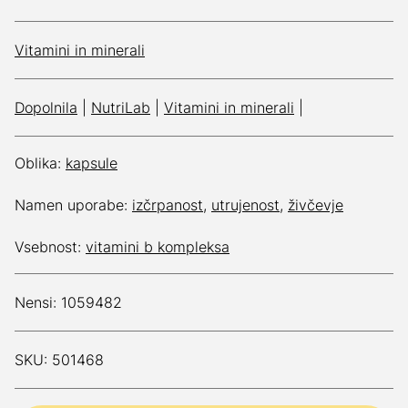
Vitamini in minerali
Dopolnila
|
NutriLab
|
Vitamini in minerali
|
Oblika:
kapsule
Namen uporabe:
izčrpanost
,
utrujenost
,
živčevje
Vsebnost:
vitamini b kompleksa
Nensi: 1059482
SKU: 501468