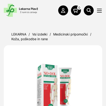
0
LEKARNA
/
Vsi izdelki
/
Medicinski pripomočki
/
Koža, poškodbe in rane