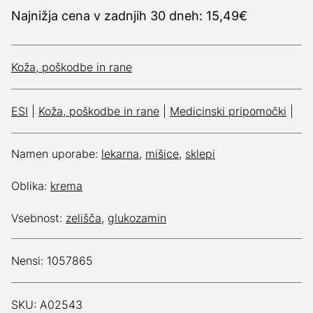
Najnižja cena v zadnjih 30 dneh: 15,49€
Koža, poškodbe in rane
ESI
|
Koža, poškodbe in rane
|
Medicinski pripomočki
|
Namen uporabe:
lekarna
,
mišice
,
sklepi
Oblika:
krema
Vsebnost:
zelišča
,
glukozamin
Nensi: 1057865
SKU: A02543