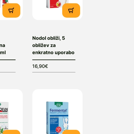
Nodol obliži, 5
vna
obližev za
 ml
enkratno uporabo
16,90€