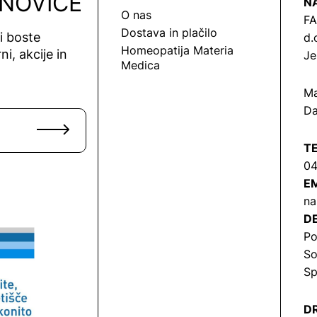
 NOVICE
N
O nas
FA
Dostava in plačilo
vi boste
d.
Homeopatija Materia
ni, akcije in
Je
Medica
Ma
Da
T
04
EM
na
DE
Po
So
Sp
DR