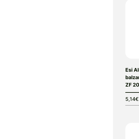
Alfavet
Alga Maris
Algea
Algena
Alhydran
Alkaloid
Allergan
Allergika
Esi A
Allergodil
balza
Allgaier
ZF 20
Allpresan
Almadea
5,14€
Almapharm
AloeDent
Alter
Heideschäfer
Amos Vital