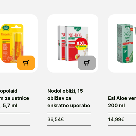
bjavljeni v strokovnih revijah. Kakovost in učinkovito
SI temeljita na skrbno izbranih, standardiziranih izvleč
atančno določeno vsebnostjo aktivnih učinkovin ter
roizvodnje. To potrjuje tudi nadzor italijanskega mini
SI ne izpolnjuje zgolj zahtev sistema HACCP, temveč s
o pridobili certifikat ISO 9001. Ta zagotavlja celost
n razvoja do proizvodnje ter trženja končnih izdelko
ilozofije je tudi tesno sodelovanje z univerzami, razisko
olnišnicami v Italiji in tujini, kar omogoča temeljito pr
činkovitosti izdelkov. Strog, farmacevtsko usmerjen
agotavlja visoko raven zaupanja, kakovosti in zaneslji
ropolaid
Nodol obliži, 15
m za ustnice
obližev za
Esi Aloe ver
roizvajalec:
ESI srl, Via delle Industrie, 1r, 17012 Albis
, 5,7 ml
enkratno uporabo
200 ml
dgovorna oseba:
ESI srl, Via delle Industrie, 1r, 17012
36,54€
14,99€
obavitelj:
Sanofarm d.o.o., Industrijska cesta 6r, 6310
nfo@sanofarm.si