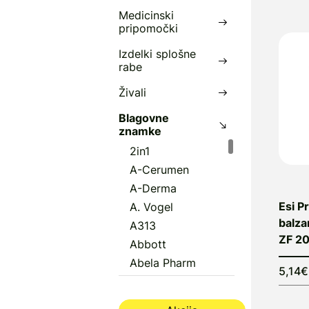
o
Medicinski
E
pripomočki
n
Izdelki splošne
p
rabe
E
Živali
s
Blagovne
i
znamke
f
2in1
b
A-Cerumen
u
A-Derma
z
Esi P
A. Vogel
balza
P
A313
ZF 20
Abbott
O
Abela Pharm
5,14€
Abena
D
i
Aboca