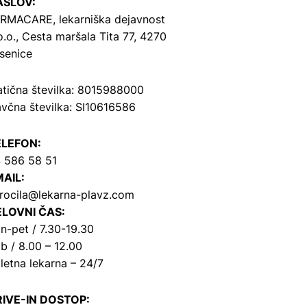
ASLOV:
RMACARE, lekarniška dejavnost
o.o.,
Cesta maršala Tita 77, 4270
senice
tična številka: 8015988000
včna številka: SI10616586
ELEFON:
 586 58 51
AIL:
rocila@lekarna-plavz.com
LOVNI ČAS:
n-pet / 7.30-19.30
b / 8.00 – 12.00
letna lekarna – 24/7
IVE-IN DOSTOP: