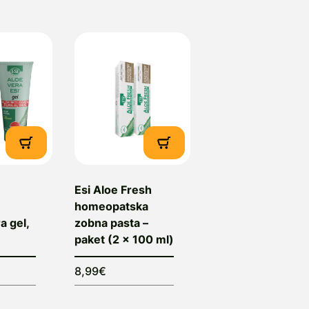
st fitoterapevtskih izdelkov
kih zdravilnih rastlin z
 na strogem nadzoru vseh faz
strstva za zdravje.
odi med pionirje v panogi, ki
no kakovost – od načrtovanja
v. Pomemben del njihove
valnimi inštituti in
everjanje varnosti in
 pristop uporabnikom
Esi Aloe Fresh
vosti.
homeopatska
a gel,
zobna pasta –
sola Marina SV, Italija
paket (2 x 100 ml)
 Albissola Marina SV, Italija
8,99€
 Izola, e-mail: