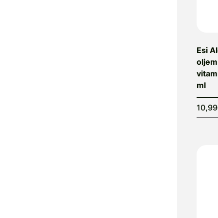
Atrix
Attends
Audevard
Esi A
Auridol
oljem
Autan
vitam
Avitale
ml
Avène
Ayursana
10,9
B. Braun
Baby Check
Baby-Vac
BapScarCare
Basica
Bausch &
Lomb
Bayer
Bebivita