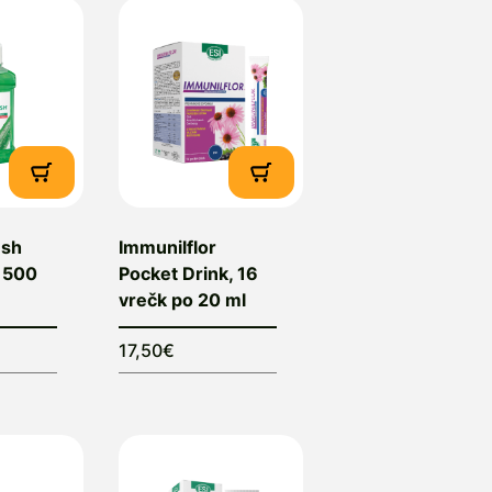
esh
Immunilflor
, 500
Pocket Drink, 16
vrečk po 20 ml
17,50€