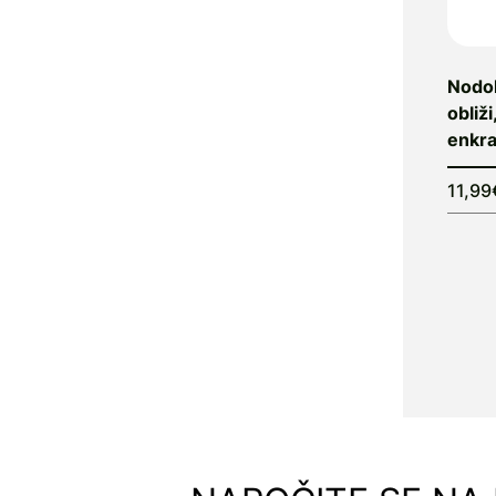
Beculax
Becutan
Nodo
Belinal
obliži
Bellavie
Synbioceutical
enkr
Belupo
11,99
Ben's
Bergland
Berry
Bio Strath
Bio-Kult
Bio-Oil
BioGaia
BioKap
BioXtra
Bioandina