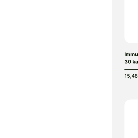
AnaMel
Antiartrozin
Antinol
AnxioFREE
Apomedica
Apta Medica
Immun
Aptamil
30 ka
Aqtivo
Sport
15,4
AquaUltra
Arkopharma
Aromatrip
Ars Pharmae
Ascolip
Asonor
Aspumex
AstraVita