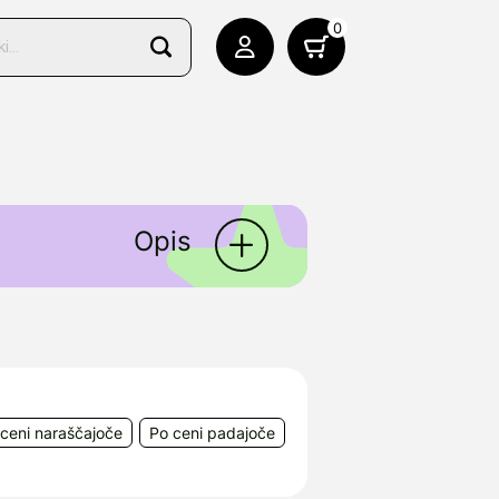
0
Opis
a 1975 in ima dolgoletne
vlečkov. Danes je prisoten v
ivosti, strokovnosti in visoke
ceni naraščajoče
Po ceni padajoče
ah v sodelovanju s
udijah, katerih rezultati so