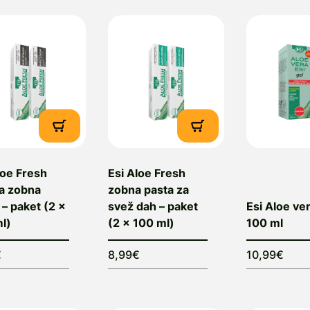
loe Fresh
Esi Aloe Fresh
na zobna
zobna pasta za
 – paket (2 x
svež dah – paket
Esi Aloe ver
l)
(2 x 100 ml)
100 ml
€
8,99€
10,99€