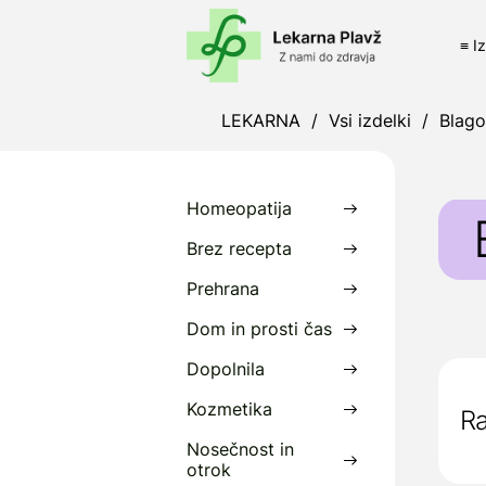
≡ I
LEKARNA
/
Vsi izdelki
/
Blag
Homeopatija
Brez recepta
Prehrana
P
Dom in prosti čas
i
v
Dopolnila
k
Kozmetika
Ra
N
Nosečnost in
f
otrok