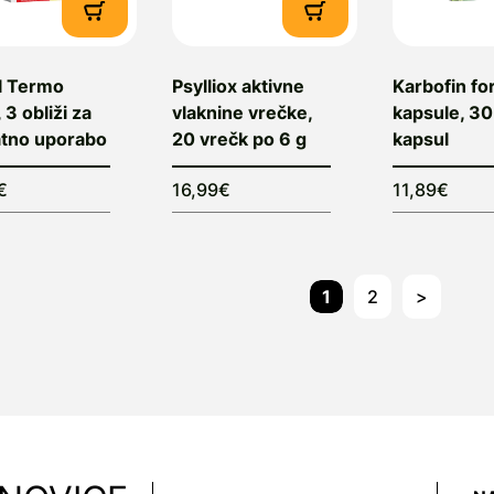
l Termo
Psylliox aktivne
Karbofin fo
, 3 obliži za
vlaknine vrečke,
kapsule, 30
atno uporabo
20 vrečk po 6 g
kapsul
€
16,99€
11,89€
1
2
>