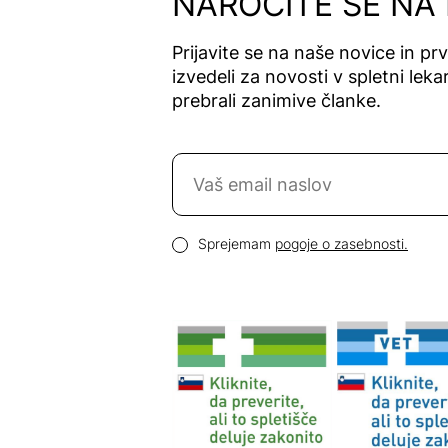
NAROČITE SE NA
Biobalance
Bioclin
Prijavite se na naše novice in pr
Bioderma
izvedeli za novosti v spletni lekar
Bioiberica
prebrali zanimive članke.
Biojoux
Bionect
Naročite se na novice
Bionime
Bionorica
Biorela
Email naslov
Pogoji zasebnosti
Biotop
Sprejemam
pogoje o zasebnosti.
Biotta
Blend-a-
dent
Blepha Cura
Blooms
Blue Cap
Bluem