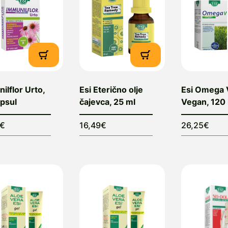
ilflor Urto,
Esi Eterično olje
Esi Omega 
psul
čajevca, 25 ml
Vegan, 120 
8€
16,49€
26,25€