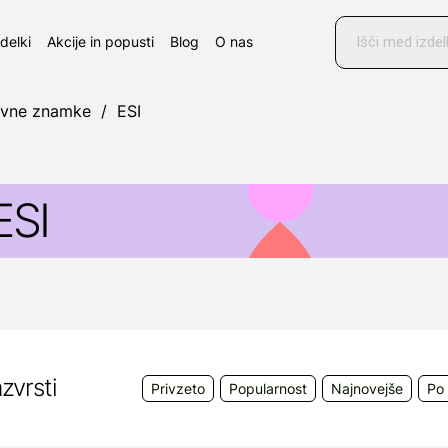
Products
search
zdelki
Akcije in popusti
Blog
O nas
ovne znamke
/
ESI
ESI
roizvajalec
ESI
na mednarodnem trgu deluje že od let
zkušnje na področju razvoja ter uporabe rastlinskih iz
eč kot 45 državah sveta, kjer velja za sinonim zaneslj
akovosti.
zvrsti
Privzeto
Popularnost
Najnovejše
Po 
jihova zgodba temelji na lastnem razvoju in raziskav
armacevti ter na številnih farmakoloških in kliničnih št