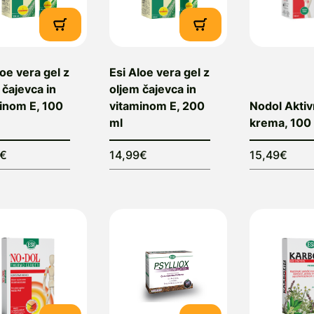
loe vera gel z
Esi Aloe vera gel z
 čajevca in
oljem čajevca in
inom E, 100
vitaminom E, 200
Nodol Akti
ml
krema, 100
9€
14,99€
15,49€