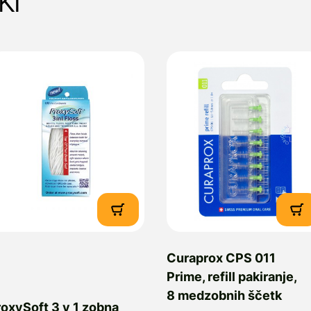
Curaprox CPS 011
Prime, refill pakiranje,
8 medzobnih ščetk
oxySoft 3 v 1 zobna