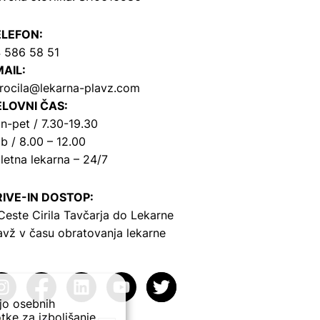
ELEFON:
 586 58 51
AIL:
rocila@lekarna-plavz.com
LOVNI ČAS:
n-pet / 7.30-19.30
b / 8.00 – 12.00
letna lekarna – 24/7
IVE-IN DOSTOP:
Ceste Cirila Tavčarja
do Lekarne
avž v času obratovanja lekarne
ejo osebnih
tke za izboljšanje