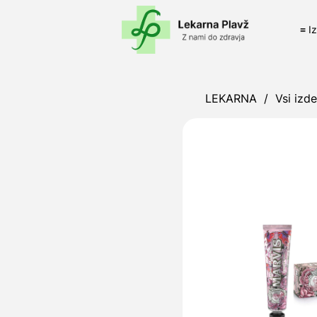
≡ I
LEKARNA
/
Vsi izde