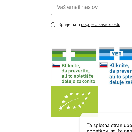
Naročite se na novice
Email naslov
Pogoji zasebnosti
Sprejemam
pogoje o zasebnosti.
Ta spletna stran upo
podatkov, so že nam