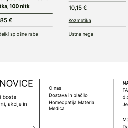
tka, 100 nitk
10,15 €
,85 €
Kozmetika
delki splošne rabe
Ustna nega
 NOVICE
N
O nas
FA
Dostava in plačilo
vi boste
d.
Homeopatija Materia
ni, akcije in
Je
Medica
Ma
Da