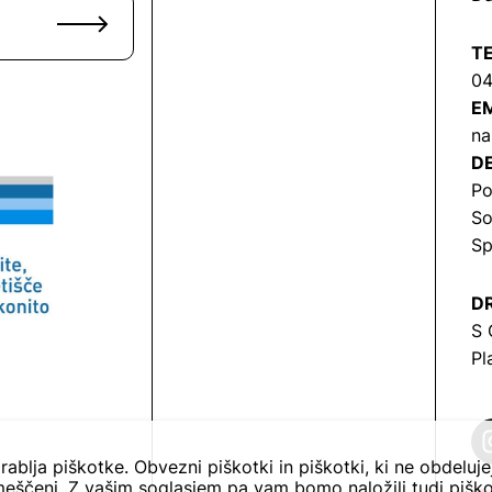
T
04
EM
na
DE
Po
So
Sp
DR
S 
Pl
rablja piškotke. Obvezni piškotki in piškotki, ki ne obdeluj
eščeni. Z vašim soglasjem pa vam bomo naložili tudi piško