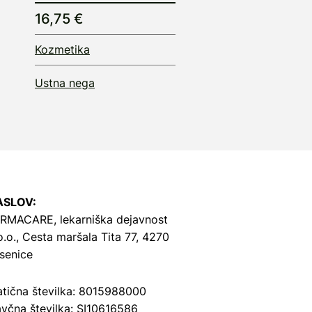
16,75 €
Kozmetika
Ustna nega
ASLOV:
RMACARE, lekarniška dejavnost
o.o.,
Cesta maršala Tita 77, 4270
senice
tična številka: 8015988000
včna številka: SI10616586