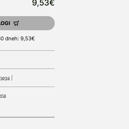
9,53€
LOGI
30 dneh: 9,53€
nega
|
ena