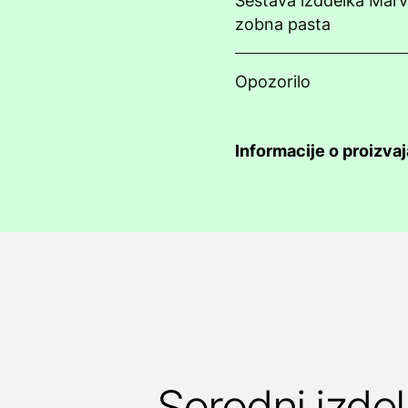
Sestava izddelka Marv
zobna pasta
Opozorilo
Informacije o proizva
Sorodni izdel