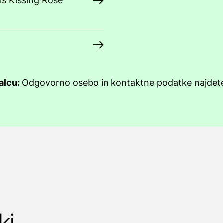
is Kissing Rose
jalcu:
Odgovorno osebo in kontaktne podatke najdete
ki