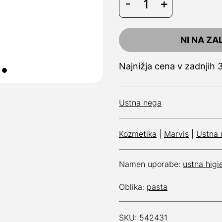
NI NA ZA
Najnižja cena v zadnjih 
Ustna nega
Kozmetika
|
Marvis
|
Ustna 
Namen uporabe:
ustna higi
Oblika:
pasta
SKU: 542431