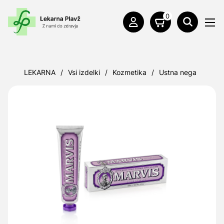
0
LEKARNA
/
Vsi izdelki
/
Kozmetika
/
Ustna nega