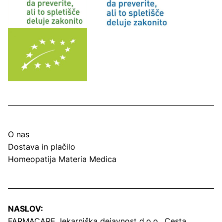
O nas
Dostava in plačilo
Homeopatija Materia Medica
NASLOV:
FARMACARE, lekarniška dejavnost d.o.o.,
Cesta