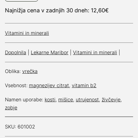
Najnižja cena v zadnjih 30 dneh: 12,60€
Vitamini in minerali
Dopolnila
|
Lekarne Maribor
|
Vitamini in minerali
|
Oblika:
vrečka
Vsebnost:
magnezijev citrat
,
vitamin b2
Namen uporabe:
kosti
,
mišice
,
utrujenost
,
živčevje
,
zobje
SKU: 601002