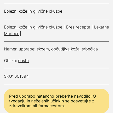
Bolezni kože in glivične okužbe
Bolezni kože in glivične okužbe
|
Brez recepta
|
Lekarne
Maribor
|
Namen uporabe:
ekcem
,
občutljiva koža
,
srbečica
Oblika:
pasta
SKU: 601594
Pred uporabo natančno preberite navodilo! O
tveganju in neželenih učinkih se posvetujte z
zdravnikom ali farmacevtom.