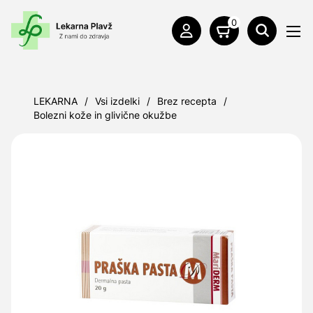
0
LEKARNA
/
Vsi izdelki
/
Brez recepta
/
Bolezni kože in glivične okužbe