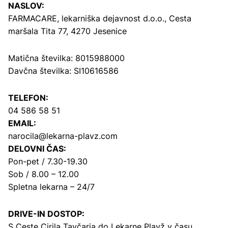
NASLOV:
FARMACARE, lekarniška dejavnost d.o.o.,
Cesta
maršala Tita 77, 4270 Jesenice
Matična številka: 8015988000
Davčna številka: SI10616586
TELEFON:
04 586 58 51
EMAIL:
narocila@lekarna-plavz.com
DELOVNI ČAS:
Pon-pet / 7.30-19.30
Sob / 8.00 – 12.00
Spletna lekarna – 24/7
DRIVE-IN DOSTOP:
S Ceste Cirila Tavčarja
do Lekarne Plavž v času