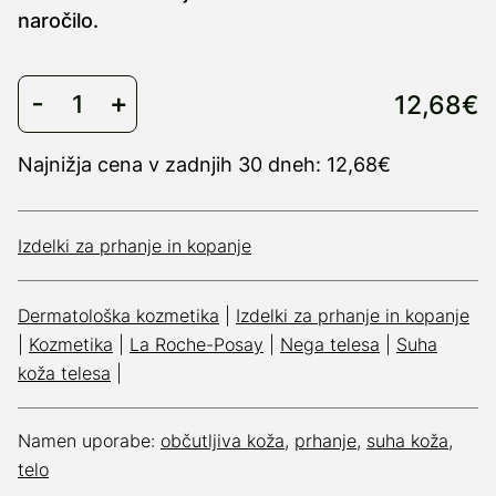
naročilo.
12,68€
Najnižja cena v zadnjih 30 dneh: 12,68€
Izdelki za prhanje in kopanje
Dermatološka kozmetika
|
Izdelki za prhanje in kopanje
|
Kozmetika
|
La Roche-Posay
|
Nega telesa
|
Suha
koža telesa
|
Namen uporabe:
občutljiva koža
,
prhanje
,
suha koža
,
telo