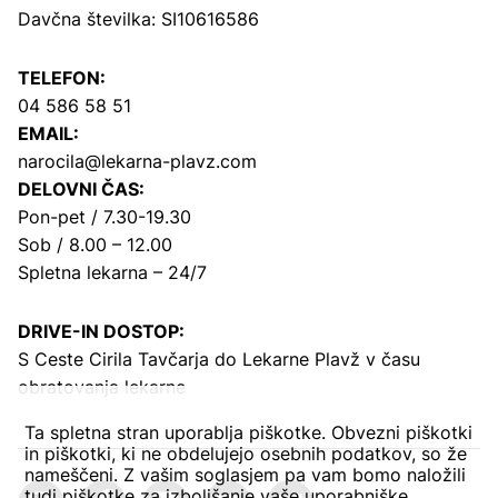
Davčna številka: SI10616586
TELEFON:
04 586 58 51
EMAIL:
narocila@lekarna-plavz.com
DELOVNI ČAS:
Pon-pet / 7.30-19.30
Sob / 8.00 – 12.00
Spletna lekarna – 24/7
DRIVE-IN DOSTOP:
S Ceste Cirila Tavčarja
do Lekarne Plavž v času
obratovanja lekarne
Ta spletna stran uporablja piškotke. Obvezni piškotki
in piškotki, ki ne obdelujejo osebnih podatkov, so že
nameščeni. Z vašim soglasjem pa vam bomo naložili
tudi piškotke za izboljšanje vaše uporabniške