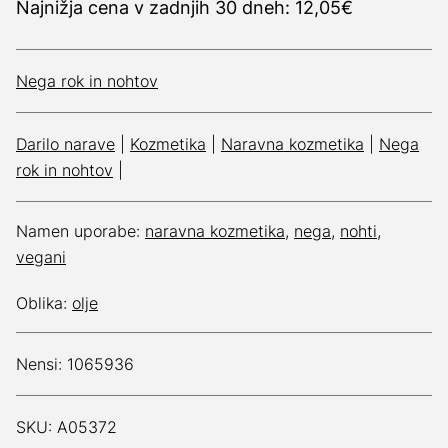
Najnižja cena v zadnjih 30 dneh: 12,05€
Nega rok in nohtov
Darilo narave
|
Kozmetika
|
Naravna kozmetika
|
Nega
rok in nohtov
|
Namen uporabe:
naravna kozmetika
,
nega
,
nohti
,
vegani
Oblika:
olje
Nensi: 1065936
SKU: A05372