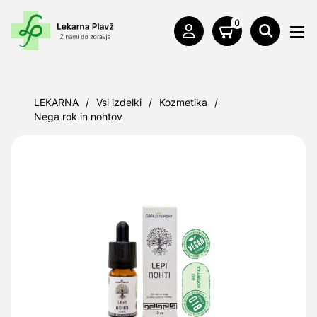
0
LEKARNA
/
Vsi izdelki
/
Kozmetika
/
Nega rok in nohtov