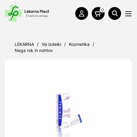
0
LEKARNA
/
Vsi izdelki
/
Kozmetika
/
Nega rok in nohtov