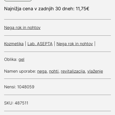
Najnižja cena v zadnjih 30 dneh: 11,75€
Nega rok in nohtov
Kozmetika
|
Lab. ASEPTA
|
Nega rok in nohtov
|
Oblika:
gel
Namen uporabe:
nega
,
nohti
,
revitalizacija
,
vlaženje
Nensi: 1048059
SKU: 487511