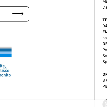
Ma
Da
T
04
EM
na
DE
Po
So
Sp
DR
S 
Pl