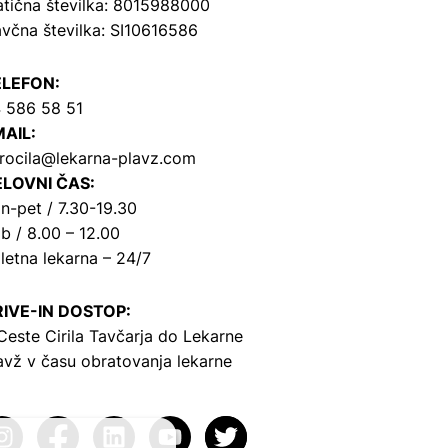
tična številka: 8015988000
včna številka: SI10616586
ELEFON:
 586 58 51
AIL:
rocila@lekarna-plavz.com
LOVNI ČAS:
n-pet / 7.30-19.30
b / 8.00 – 12.00
letna lekarna – 24/7
IVE-IN DOSTOP:
Ceste Cirila Tavčarja
do Lekarne
avž v času obratovanja lekarne