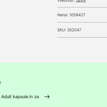
Vsebnost:
tanini
Nensi: 1058427
SKU: 352047
e
 Adult kapsule in za