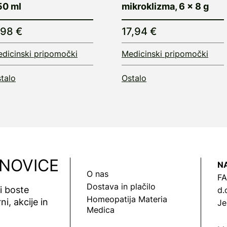
50 ml
mikroklizma, 6 x 8 g
,98 €
17,94 €
dicinski pripomočki
Medicinski pripomočki
talo
Ostalo
 NOVICE
N
O nas
FA
Dostava in plačilo
vi boste
d.
Homeopatija Materia
ni, akcije in
Je
Medica