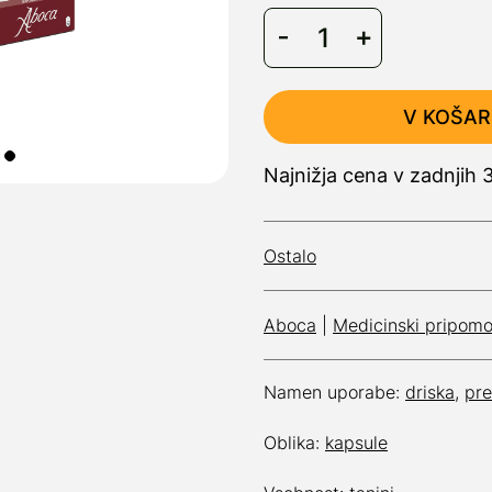
V KOŠAR
Najnižja cena v zadnjih 
Ostalo
Aboca
|
Medicinski pripomo
Namen uporabe:
driska
,
pr
Oblika:
kapsule