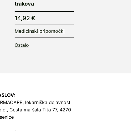
trakova
14,92 €
Medicinski pripomočki
Ostalo
ASLOV:
RMACARE, lekarniška dejavnost
o.o.,
Cesta maršala Tita 77, 4270
senice