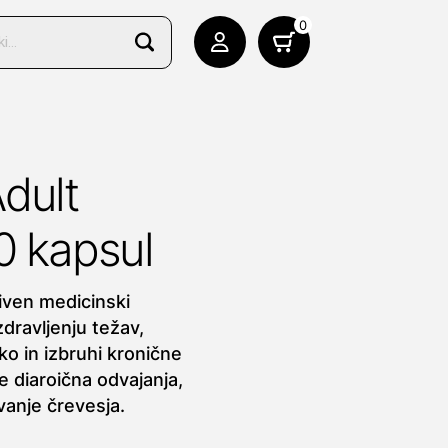
0
dult
0 kapsul
iven medicinski
ravljenju težav,
o in izbruhi kronične
e diaroična odvajanja,
vanje črevesja.