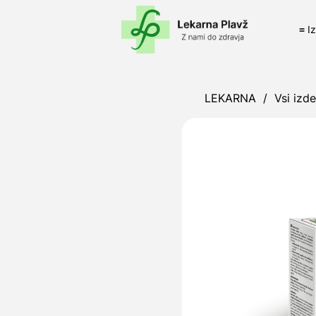
≡ I
LEKARNA
/
Vsi izde