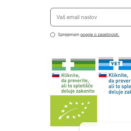
Naročite se na novice
Email naslov
Pogoji zasebnosti
Sprejemam
pogoje o zasebnosti.