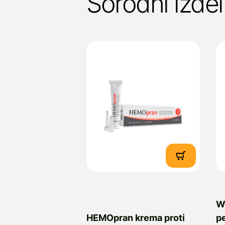
Sorodni izdel
W
HEMOpran krema proti
pe