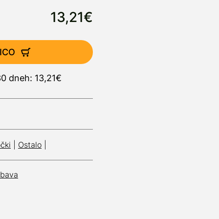
13,21€
ICO
30 dneh: 13,21€
čki
|
Ostalo
|
ebava