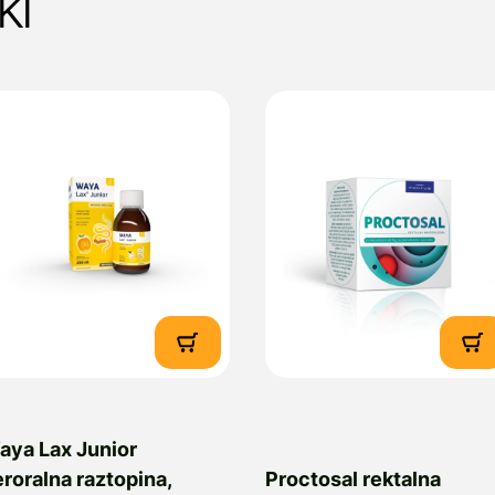
ki
aya Lax Junior
roralna raztopina,
Proctosal rektalna