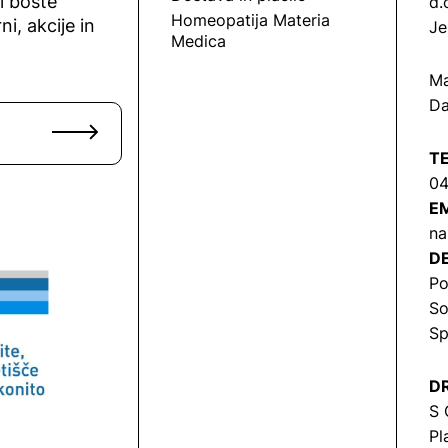
vi boste
d.
Homeopatija Materia
ni, akcije in
Je
Medica
Ma
Da
T
04
EM
na
DE
Po
So
Sp
DR
S 
Pl