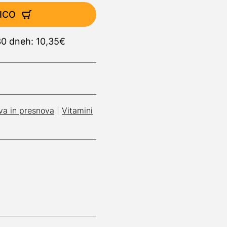
ICO
30 dneh: 10,35€
va in presnova
|
Vitamini