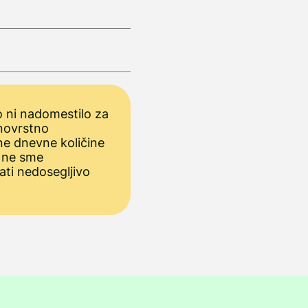
 ni nadomestilo za
novrstno
ne dnevne količine
 ne sme
ati nedosegljivo