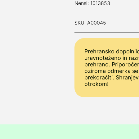
Nensi: 1013853
SKU: A00045
Prehransko dopolnilo
uravnoteženo in raz
prehrano. Priporoče
oziroma odmerka se
prekoračiti. Shranjev
otrokom!