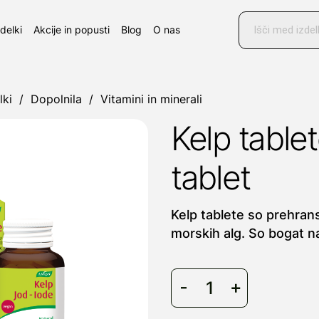
Products
search
zdelki
Akcije in popusti
Blog
O nas
lki
/
Dopolnila
/
Vitamini in minerali
Kelp tablet
tablet
Kelp tablete so prehrans
morskih alg. So bogat na