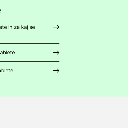
e
ete in za kaj se
tablete
ablete