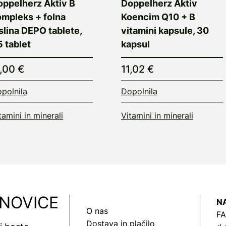
oppelherz Aktiv B
Doppelherz Aktiv
ompleks + folna
Koencim Q10 + B
slina DEPO tablete,
vitamini kapsule, 30
 tablet
kapsul
1,00 €
11,02 €
polnila
Dopolnila
tamini in minerali
Vitamini in minerali
 NOVICE
N
O nas
FA
Dostava in plačilo