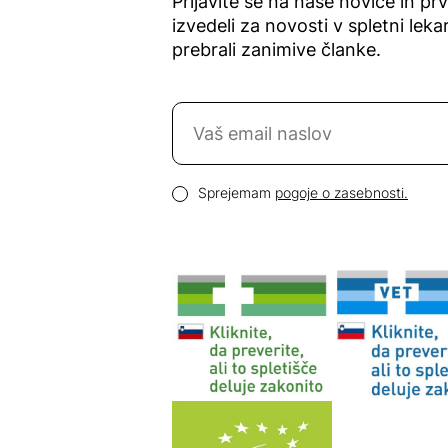
Prijavite se na naše novice in pr
izvedeli za novosti v spletni lekar
prebrali zanimive članke.
Naročite se na novice
Email naslov
Pogoji zasebnosti
Sprejemam
pogoje o zasebnosti.