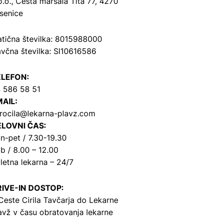
o.o.,
Cesta maršala Tita 77, 4270
senice
tična številka: 8015988000
včna številka: SI10616586
ELEFON:
 586 58 51
AIL:
rocila@lekarna-plavz.com
LOVNI ČAS:
n-pet / 7.30-19.30
b / 8.00 – 12.00
letna lekarna – 24/7
IVE-IN DOSTOP:
Ceste Cirila Tavčarja
do Lekarne
avž v času obratovanja lekarne