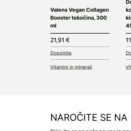
D
Valens Vegan Collagen
k
Booster tekočina, 300
ki
ml
45
21,91 €
1
Dopolnila
Do
Vitamini in minerali
Vi
NAROČITE SE NA