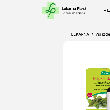
≡ I
LEKARNA
/
Vsi izde