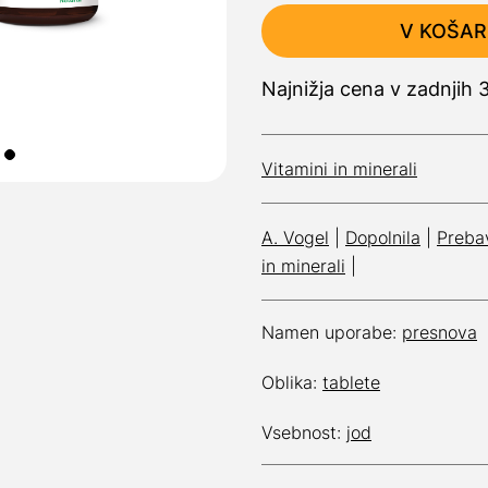
V KOŠAR
Najnižja cena v zadnjih 
Vitamini in minerali
A. Vogel
|
Dopolnila
|
Preba
in minerali
|
Namen uporabe:
presnova
Oblika:
tablete
Vsebnost:
jod