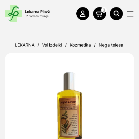
0
LEKARNA
/
Vsi izdelki
/
Kozmetika
/
Nega telesa