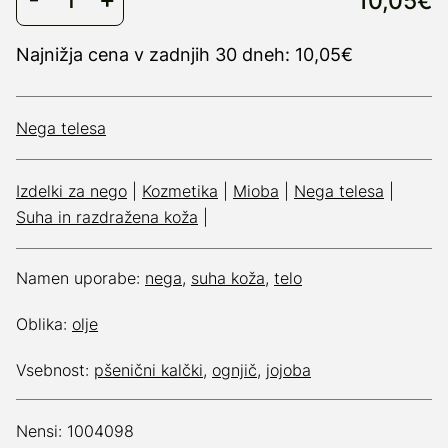
10,05€
Najnižja cena v zadnjih 30 dneh: 10,05€
Nega telesa
Izdelki za nego
|
Kozmetika
|
Mioba
|
Nega telesa
|
Suha in razdražena koža
|
Namen uporabe:
nega
,
suha koža
,
telo
Oblika:
olje
Vsebnost:
pšenični kalčki
,
ognjič
,
jojoba
Nensi: 1004098