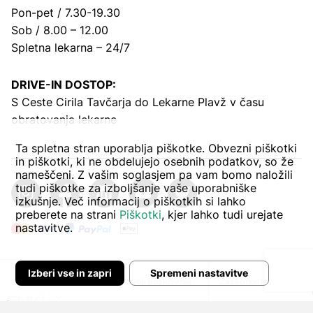
Pon-pet / 7.30-19.30
Sob / 8.00 – 12.00
Spletna lekarna – 24/7
DRIVE-IN DOSTOP:
S Ceste Cirila Tavčarja
do Lekarne Plavž v času
obratovanja lekarne
Ta spletna stran uporablja piškotke. Obvezni piškotki
in piškotki, ki ne obdelujejo osebnih podatkov, so že
nameščeni. Z vašim soglasjem pa vam bomo naložili
tudi piškotke za izboljšanje vaše uporabniške
izkušnje. Več informacij o piškotkih si lahko
preberete na strani
Piškotki
, kjer lahko tudi urejate
nastavitve.
Izberi vse in zapri
Spremeni nastavitve
Avtor:
Pogoji poslovanja
Zasebnost in piškoti