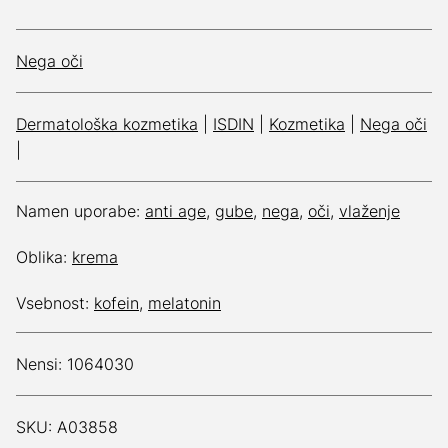
Nega oči
Dermatološka kozmetika
|
ISDIN
|
Kozmetika
|
Nega oči
|
Namen uporabe:
anti age
,
gube
,
nega
,
oči
,
vlaženje
Oblika:
krema
Vsebnost:
kofein
,
melatonin
Nensi: 1064030
SKU: A03858