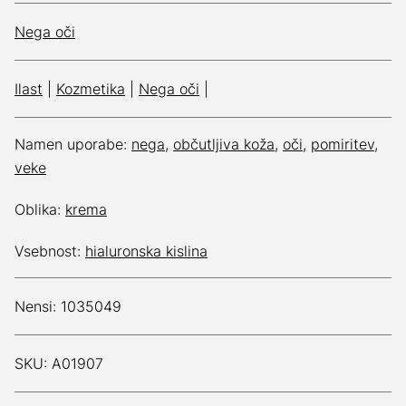
Nega oči
Ilast
|
Kozmetika
|
Nega oči
|
Namen uporabe:
nega
,
občutljiva koža
,
oči
,
pomiritev
,
veke
Oblika:
krema
Vsebnost:
hialuronska kislina
Nensi: 1035049
SKU: A01907