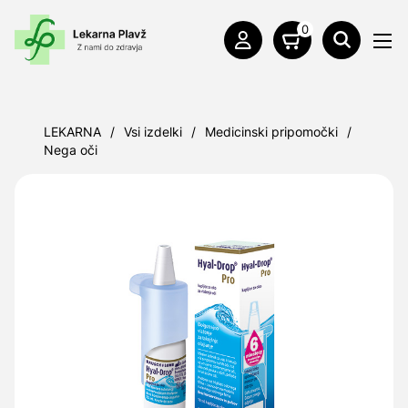
0
LEKARNA
/
Vsi izdelki
/
Medicinski pripomočki
/
Nega oči