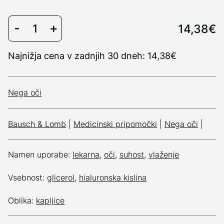
14,38€
Najnižja cena v zadnjih 30 dneh: 14,38€
Nega oči
Bausch & Lomb
|
Medicinski pripomočki
|
Nega oči
|
Namen uporabe:
lekarna
,
oči
,
suhost
,
vlaženje
Vsebnost:
glicerol
,
hialuronska kislina
Oblika:
kapljice