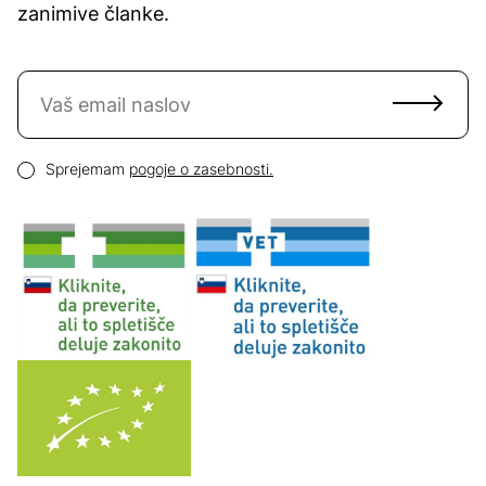
zanimive članke.
Naročite se na novice
Email naslov
Pogoji zasebnosti
Sprejemam
pogoje o zasebnosti.