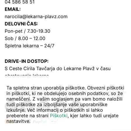
04 586 58 51
EMAIL:
narocila@lekarna-plavz.com
DELOVNI ČAS:
Pon-pet / 7.30-19.30
Sob / 8.00 – 12.00
Spletna lekarna – 24/7
DRIVE-IN DOSTOP:
S Ceste Cirila Tavčarja
do Lekarne Plavž v času
obratovanja lekarne
Ta spletna stran uporablja piškotke. Obvezni piškotki
in piškotki, ki ne obdelujejo osebnih podatkov, so že
nameščeni. Z vašim soglasjem pa vam bomo naložili
tudi piškotke za izboljšanje vaše uporabniške
izkušnje. Več informacij o piškotkih si lahko
preberete na strani
Piškotki
, kjer lahko tudi urejate
nastavitve.