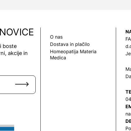
 NOVICE
N
O nas
FA
Dostava in plačilo
vi boste
d.
Homeopatija Materia
ni, akcije in
Je
Medica
Ma
Da
T
04
EM
na
DE
Po