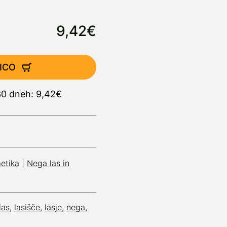
9,42€
ICO
 30 dneh: 9,42€
etika
|
Nega las in
las
,
lasišče
,
lasje
,
nega
,