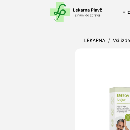
≡ I
LEKARNA
/
Vsi izde