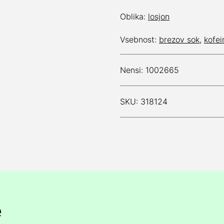
Oblika:
losjon
Vsebnost:
brezov sok
,
kofei
Nensi: 1002665
SKU: 318124
e