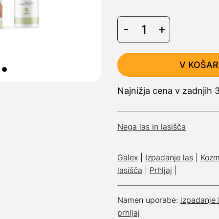
V KOŠAR
Najnižja cena v zadnjih
Nega las in lasišča
Galex
|
Izpadanje las
|
Kozm
lasišča
|
Prhljaj
|
Namen uporabe:
izpadanje 
prhljaj