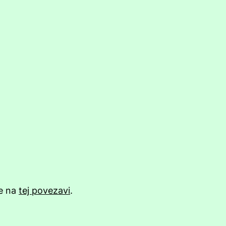
e na
tej povezavi
.