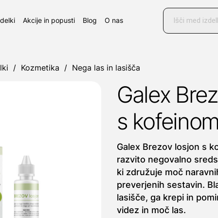
Products
search
zdelki
Akcije in popusti
Blog
O nas
lki
/
Kozmetika
/
Nega las in lasišča
Galex Brez
s kofeinom
Galex Brezov losjon s k
razvito negovalno sredst
ki združuje moč naravnih
preverjenih sestavin. B
lasišče, ga krepi in pomi
videz in moč las.