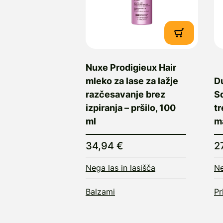
Nuxe Prodigieux Hair
mleko za lase za lažje
D
razčesavanje brez
S
izpiranja – pršilo, 100
t
ml
ma
34,94 €
2
Nega las in lasišča
Ne
Balzami
Pr