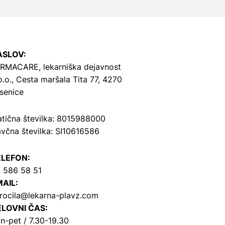
ASLOV:
RMACARE, lekarniška dejavnost
o.o.,
Cesta maršala Tita 77, 4270
senice
tična številka: 8015988000
včna številka: SI10616586
ELEFON:
 586 58 51
AIL:
rocila@lekarna-plavz.com
LOVNI ČAS:
n-pet / 7.30-19.30