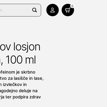
0
ov losjon
, 100 ml
ofeinom je skrbno
vo za lasišče in lase,
 izvlečkov in
lagodejno deluje na
rja ter podpira zdrav