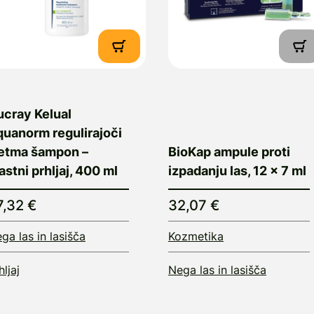
ucray Kelual
quanorm regulirajoči
retma šampon –
BioKap ampule proti
stni prhljaj, 400 ml
izpadanju las, 12 x 7 ml
7,32 €
32,07 €
ga las in lasišča
Kozmetika
hljaj
Nega las in lasišča