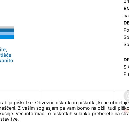
04
EM
na
DE
Po
So
Sp
DR
S 
Pl
rablja piškotke. Obvezni piškotki in piškotki, ki ne obdeluj
eščeni. Z vašim soglasjem pa vam bomo naložili tudi piško
ušnje. Več informacij o piškotkih si lahko preberete na str
stavitve.