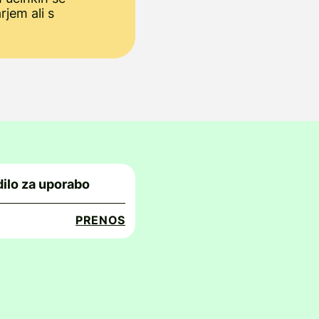
rjem ali s
ilo za uporabo
PRENOS