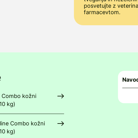
posvetujte z veterina
farmacevtom.
e
Navod
ne Combo kožni
10 kg)
tline Combo kožni
10 kg)