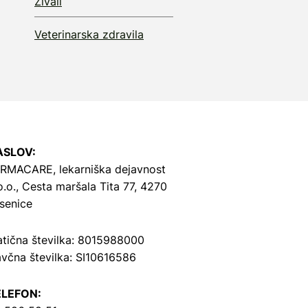
Živali
Veterinarska zdravila
ASLOV:
RMACARE, lekarniška dejavnost
o.o.,
Cesta maršala Tita 77, 4270
senice
tična številka: 8015988000
včna številka: SI10616586
ELEFON: