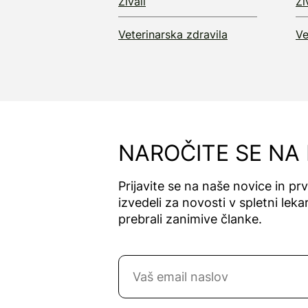
Živali
Ži
Veterinarska zdravila
Ve
NAROČITE SE NA
Prijavite se na naše novice in pr
izvedeli za novosti v spletni lekar
prebrali zanimive članke.
Naročite se na novice
Email naslov