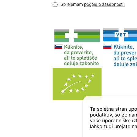
Pogoji zasebnosti
Sprejemam
pogoje o zasebnosti.
Ta spletna stran upo
podatkov, so že nam
vaše uporabniške izk
lahko tudi urejate na