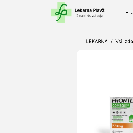
≡ I
LEKARNA
/
Vsi izde