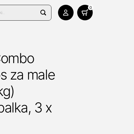
0
 Combo
s za male
kg)
palka, 3 x