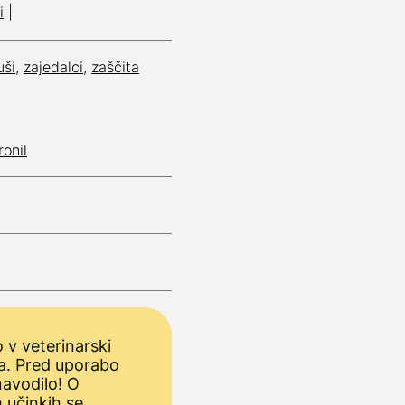
i
|
uši
,
zajedalci
,
zaščita
ronil
 v veterinarski
a. Pred uporabo
avodilo! O
 učinkih se