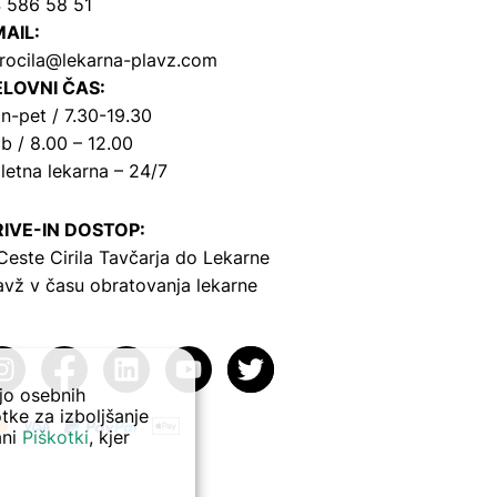
 586 58 51
AIL:
rocila@lekarna-plavz.com
LOVNI ČAS:
n-pet / 7.30-19.30
b / 8.00 – 12.00
letna lekarna – 24/7
IVE-IN DOSTOP:
Ceste Cirila Tavčarja
do Lekarne
avž v času obratovanja lekarne
ejo osebnih
tke za izboljšanje
ani
Piškotki
, kjer