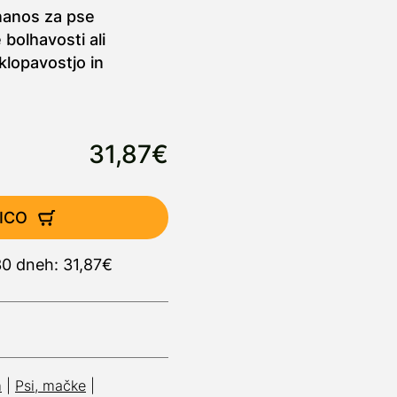
nanos za pse
 bolhavosti ali
klopavostjo in
31,87€
ICO
30 dneh: 31,87€
m
|
Psi, mačke
|