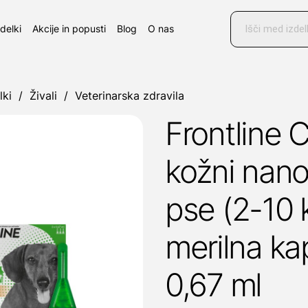
Products
search
zdelki
Akcije in popusti
Blog
O nas
lki
/
Živali
/
Veterinarska zdravila
Frontline
kožni nano
pse (2-10 
merilna ka
0,67 ml