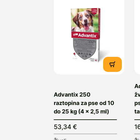
A
Advantix 250
žv
raztopina za pse od 10
ps
do 25 kg (4 x 2,5 ml)
ta
53,34 €
1