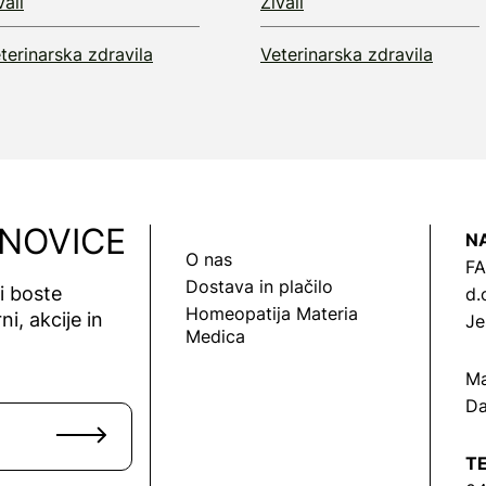
vali
Živali
terinarska zdravila
Veterinarska zdravila
 NOVICE
N
O nas
FA
Dostava in plačilo
vi boste
d.
Homeopatija Materia
ni, akcije in
Je
Medica
Ma
Da
T