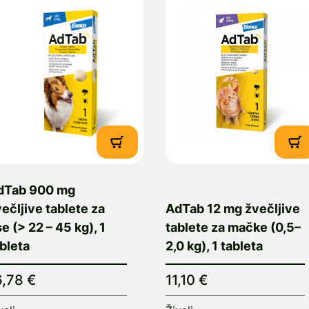
dTab 900 mg
ečljive tablete za
AdTab 12 mg žvečljive
e (> 22 – 45 kg), 1
tablete za mačke (0,5–
bleta
2,0 kg), 1 tableta
6,78 €
11,10 €