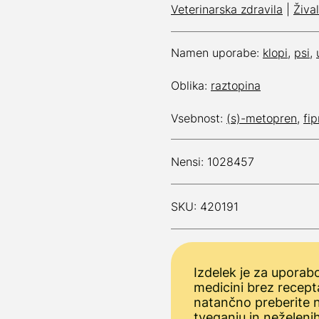
Veterinarska zdravila
|
Žival
Namen uporabe:
klopi
,
psi
,
Oblika:
raztopina
Vsebnost:
(s)-metopren
,
fip
Nensi: 1028457
SKU: 420191
Izdelek je za uporabo
medicini brez recept
natančno preberite n
tveganju in neželenih