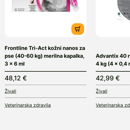
Frontline Tri-Act kožni nanos za
pse (40-60 kg) merilna kapalka,
Advantix 40 r
3 x 6 ml
4 kg (4 x 0,4 
48,12 €
42,99 €
Živali
Živali
Veterinarska zdravila
Veterinarska zd