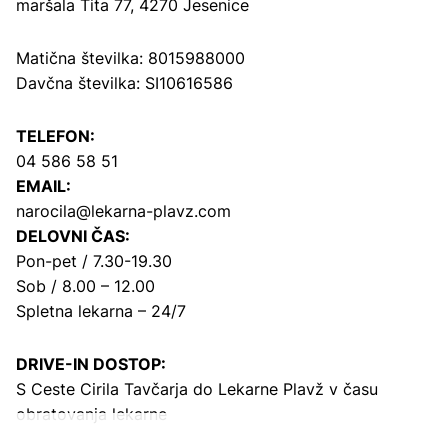
maršala Tita 77, 4270 Jesenice
Matična številka: 8015988000
Davčna številka: SI10616586
TELEFON:
04 586 58 51
EMAIL:
narocila@lekarna-plavz.com
DELOVNI ČAS:
Pon-pet / 7.30-19.30
Sob / 8.00 – 12.00
Spletna lekarna – 24/7
DRIVE-IN DOSTOP:
S Ceste Cirila Tavčarja
do Lekarne Plavž v času
obratovanja lekarne