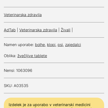
Veterinarska zdravila
AdTab
|
Veterinarska zdravila
|
Živali
|
Namen uporabe:
bolhe
,
klopi
,
psi
,
zajedalci
Oblika:
žvečljive tablete
Nensi: 1063096
SKU: A03535
Izdelek je za uporabo v veterinarski medicini