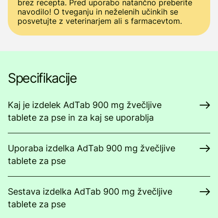
brez recepta. Pred uporabo natančno preberite
navodilo! O tveganju in neželenih učinkih se
posvetujte z veterinarjem ali s farmacevtom.
Specifikacije
Kaj je izdelek AdTab 900 mg žvečljive
tablete za pse in za kaj se uporablja
Uporaba izdelka AdTab 900 mg žvečljive
tablete za pse
Sestava izdelka AdTab 900 mg žvečljive
tablete za pse