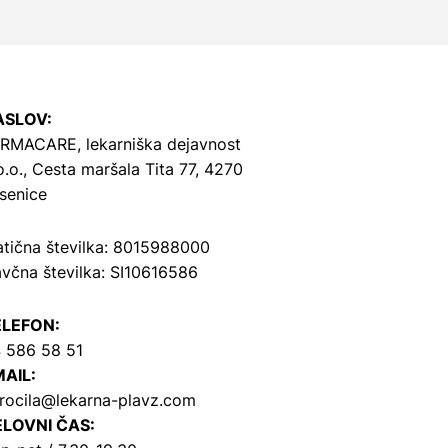
ASLOV:
RMACARE, lekarniška dejavnost
o.o.,
Cesta maršala Tita 77, 4270
senice
tična številka: 8015988000
včna številka: SI10616586
ELEFON:
 586 58 51
AIL:
rocila@lekarna-plavz.com
LOVNI ČAS: