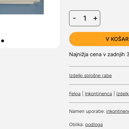
V KOŠAR
Najnižja cena v zadnjih 
Izdelki splošne rabe
Felpa
|
Inkontinenca
|
Izdel
Namen uporabe:
inkontinen
Oblika:
podloga