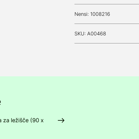
Nensi: 1008216
SKU: A00468
e
 za ležišče (90 x