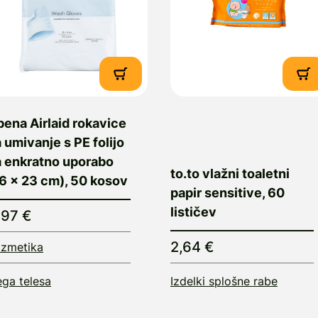
ena Airlaid rokavice
 umivanje s PE folijo
a enkratno uporabo
to.to vlažni toaletni
6 x 23 cm), 50 kosov
papir sensitive, 60
lističev
,97 €
2,64 €
zmetika
ga telesa
Izdelki splošne rabe