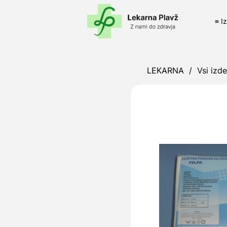
≡ I
LEKARNA
/
Vsi izde