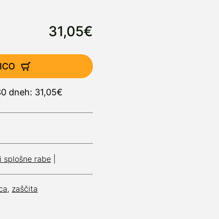
31,05€
ICO
30 dneh: 31,05€
ki splošne rabe
|
ca
,
zaščita