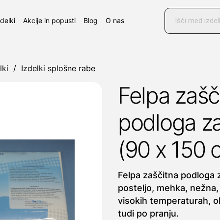
Products
search
zdelki
Akcije in popusti
Blog
O nas
lki
/
Izdelki splošne rabe
Felpa zašč
podloga za
(90 x 150 
Felpa zaščitna podloga z
posteljo, mehka, nežna, 
visokih temperaturah, 
tudi po pranju.