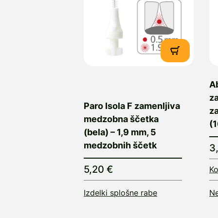
Ab
za
Paro Isola F zamenljiva
z
medzobna ščetka
(1
(bela) – 1,9 mm, 5
medzobnih ščetk
3
5,20 €
Ko
Izdelki splošne rabe
Ne