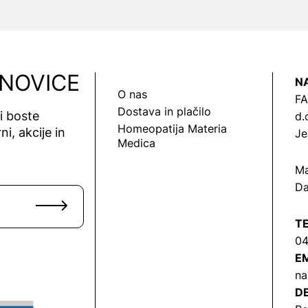
 NOVICE
N
O nas
FA
Dostava in plačilo
vi boste
d.
Homeopatija Materia
ni, akcije in
Je
Medica
Ma
Da
T
04
EM
na
DE