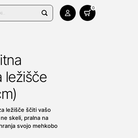
0
itna
 ležišče
cm)
a ležišče ščiti vašo
ne skeli, pralna na
ohranja svojo mehkobo