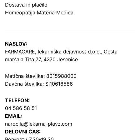
Dostava in plačilo
Homeopatija Materia Medica
NASLOV:
FARMACARE, lekarniška dejavnost d.o.o.,
Cesta
maršala Tita 77, 4270 Jesenice
Matična številka: 8015988000
Davčna številka: SI10616586
TELEFON:
04 586 58 51
EMAIL:
narocila@lekarna-plavz.com
DELOVNI ČAS:
Pon-pet / 7.30-19.30