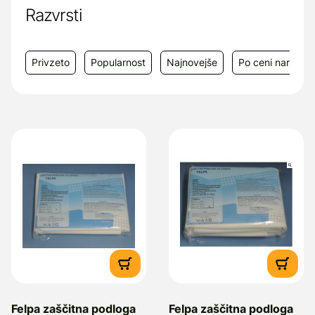
e-mail: info@medigo.si
Razvrsti
Privzeto
Popularnost
Najnovejše
Po ceni narašča
Felpa zaščitna podloga
Felpa zaščitna podloga