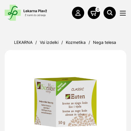
0
LEKARNA
/
Vsi izdelki
/
Kozmetika
/
Nega telesa