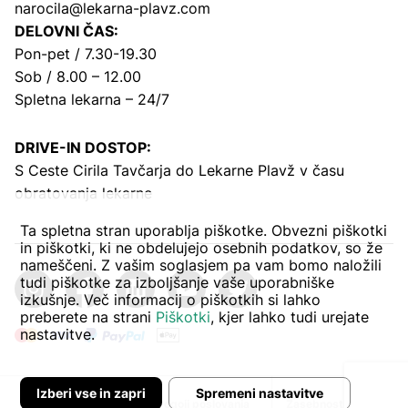
narocila@lekarna-plavz.com
DELOVNI ČAS:
Pon-pet / 7.30-19.30
Sob / 8.00 – 12.00
Spletna lekarna – 24/7
DRIVE-IN DOSTOP:
S Ceste Cirila Tavčarja
do Lekarne Plavž v času
obratovanja lekarne
Ta spletna stran uporablja piškotke. Obvezni piškotki
in piškotki, ki ne obdelujejo osebnih podatkov, so že
nameščeni. Z vašim soglasjem pa vam bomo naložili
tudi piškotke za izboljšanje vaše uporabniške
izkušnje. Več informacij o piškotkih si lahko
preberete na strani
Piškotki
, kjer lahko tudi urejate
nastavitve.
Izberi vse in zapri
Spremeni nastavitve
Avtor:
Pogoji poslovanja
Zasebnost in piškoti