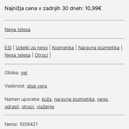
Najnižja cena v zadnjih 30 dneh: 10,99€
Nega telesa
ESI
|
Izdelki za nego
|
Kozmetika
|
Naravna kozmetika
|
Nega telesa
|
Otroci
|
Oblika:
gel
Vsebnost:
aloe vera
Namen uporabe:
koža
,
naravna kozmetika
,
nega
,
odrasli
,
otroci
,
vlaženje
Nensi: 1058421