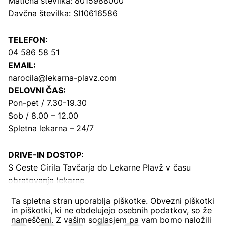
Matična številka: 8015988000
Davčna številka: SI10616586
TELEFON:
04 586 58 51
EMAIL:
narocila@lekarna-plavz.com
DELOVNI ČAS:
Pon-pet / 7.30-19.30
Sob / 8.00 – 12.00
Spletna lekarna – 24/7
DRIVE-IN DOSTOP:
S Ceste Cirila Tavčarja
do Lekarne Plavž v času
obratovanja lekarne
Ta spletna stran uporablja piškotke. Obvezni piškotki
in piškotki, ki ne obdelujejo osebnih podatkov, so že
nameščeni. Z vašim soglasjem pa vam bomo naložili