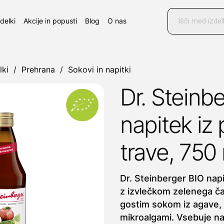
Products
search
zdelki
Akcije in popusti
Blog
O nas
lki
/
Prehrana
/
Sokovi in napitki
Dr. Steinb
napitek iz
trave, 750
Dr. Steinberger BIO napi
z izvlečkom zelenega ča
gostim sokom iz agave,
mikroalgami. Vsebuje n