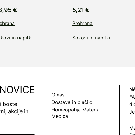
8,95 €
5,21 €
ehrana
Prehrana
kovi in napitki
Sokovi in napitki
 NOVICE
N
O nas
FA
Dostava in plačilo
vi boste
d.
Homeopatija Materia
ni, akcije in
Je
Medica
Ma