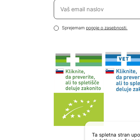
Naročite se na novice
Email naslov
Pogoji zasebnosti
Sprejemam
pogoje o zasebnosti.
Ta spletna stran upo