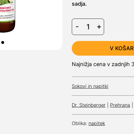
sadja.
V KOŠAR
Najnižja cena v zadnjih 
Sokovi in napitki
Dr. Steinberger
|
Prehrana
Oblika:
napitek