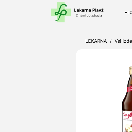
≡ I
LEKARNA
/
Vsi izde