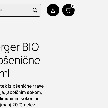
0
erger BIO
 pšenične
 ml
tek iz pšenične trave
ja, jabolčnim sokom,
 limoninim sokom in
ajmanj 20 % delež