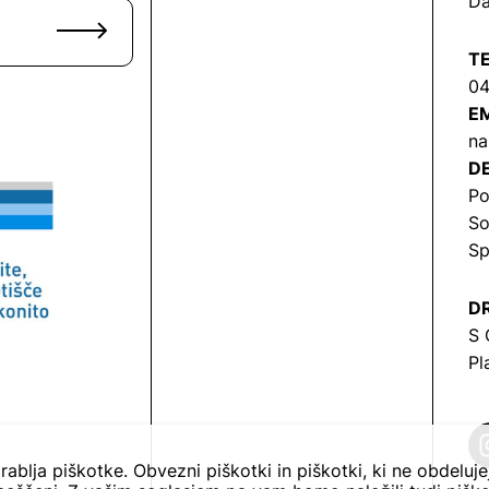
Da
T
04
EM
na
DE
Po
So
Sp
DR
S 
Pl
rablja piškotke. Obvezni piškotki in piškotki, ki ne obdeluj