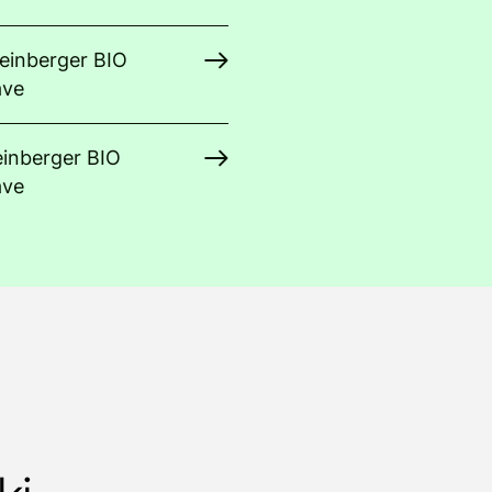
teinberger BIO
ave
einberger BIO
ave