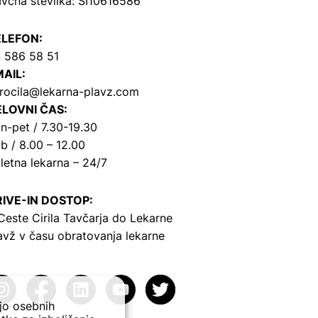
včna številka: SI10616586
ELEFON:
 586 58 51
AIL:
rocila@lekarna-plavz.com
LOVNI ČAS:
n-pet / 7.30-19.30
b / 8.00 – 12.00
letna lekarna – 24/7
IVE-IN DOSTOP:
Ceste Cirila Tavčarja
do Lekarne
avž v času obratovanja lekarne
ejo osebnih