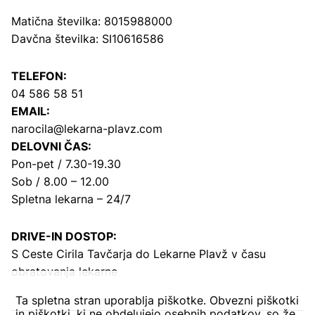
Matična številka: 8015988000
Davčna številka: SI10616586
TELEFON:
04 586 58 51
EMAIL:
narocila@lekarna-plavz.com
DELOVNI ČAS:
Pon-pet / 7.30-19.30
Sob / 8.00 – 12.00
Spletna lekarna – 24/7
DRIVE-IN DOSTOP:
S Ceste Cirila Tavčarja
do Lekarne Plavž v času
obratovanja lekarne
Ta spletna stran uporablja piškotke. Obvezni piškotki
in piškotki, ki ne obdelujejo osebnih podatkov, so že