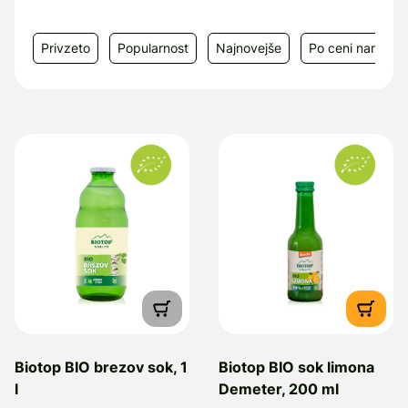
mineralov, ki jih telo lažje sprejme ter hitro
prebavi, pitje soka pa je okusen in hranljiv
Privzeto
Popularnost
Najnovejše
Po ceni narašča
način za izboljšanje počutja in zdravja.
Biotop BIO brezov sok, 1
Biotop BIO sok limona
l
Demeter, 200 ml