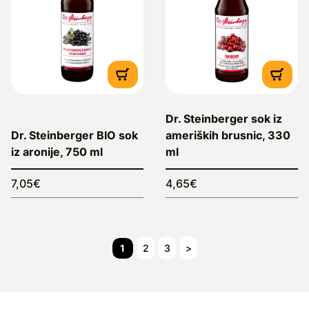
Dr. Steinberger sok iz
Dr. Steinberger BIO sok
ameriških brusnic, 330
iz aronije, 750 ml
ml
7,05€
4,65€
1
2
3
>