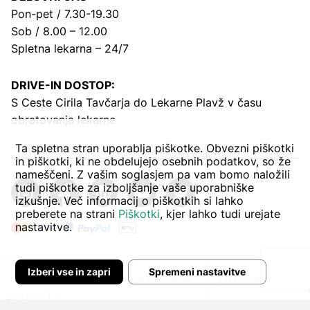
Pon-pet / 7.30-19.30
Sob / 8.00 – 12.00
Spletna lekarna – 24/7
DRIVE-IN DOSTOP:
S Ceste Cirila Tavčarja
do Lekarne Plavž v času
obratovanja lekarne
Ta spletna stran uporablja piškotke. Obvezni piškotki
in piškotki, ki ne obdelujejo osebnih podatkov, so že
nameščeni. Z vašim soglasjem pa vam bomo naložili
tudi piškotke za izboljšanje vaše uporabniške
izkušnje. Več informacij o piškotkih si lahko
preberete na strani
Piškotki
, kjer lahko tudi urejate
nastavitve.
Izberi vse in zapri
Spremeni nastavitve
Avtor:
Pogoji poslovanja
Zasebnost in piškoti