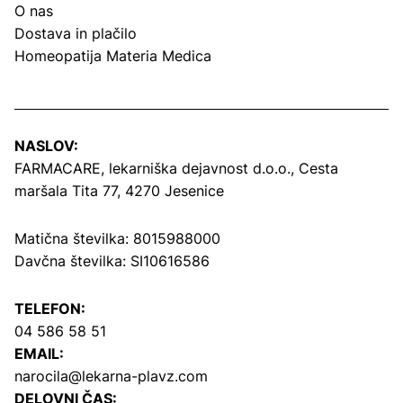
O nas
Dostava in plačilo
Homeopatija Materia Medica
NASLOV:
FARMACARE, lekarniška dejavnost d.o.o.,
Cesta
maršala Tita 77, 4270 Jesenice
Matična številka: 8015988000
Davčna številka: SI10616586
TELEFON:
04 586 58 51
EMAIL:
narocila@lekarna-plavz.com
DELOVNI ČAS: