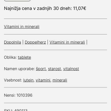
Najnižja cena v zadnjih 30 dneh: 11,07€
Vitamini in minerali
Dopolnila
|
Doppelherz
|
Vitamini in minerali
|
Oblika:
tablete
Namen uporabe:
šport
,
starost
,
vitalnost
Vsebnost:
lutein
,
vitamini
,
minerali
Nensi: 1010396
SKU: 490113