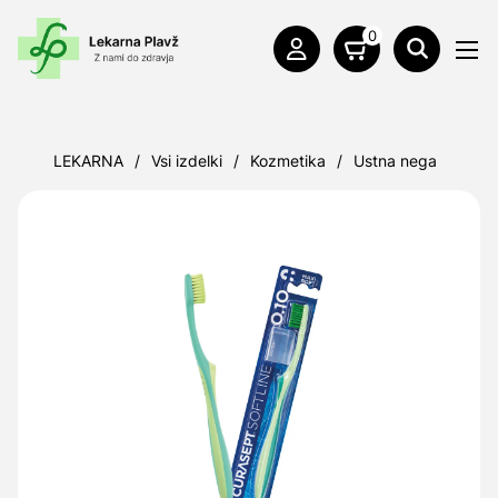
0
LEKARNA
/
Vsi izdelki
/
Kozmetika
/
Ustna nega