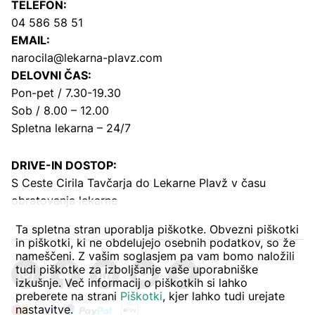
TELEFON:
04 586 58 51
EMAIL:
narocila@lekarna-plavz.com
DELOVNI ČAS:
Pon-pet / 7.30-19.30
Sob / 8.00 – 12.00
Spletna lekarna – 24/7
DRIVE-IN DOSTOP:
S Ceste Cirila Tavčarja
do Lekarne Plavž v času
obratovanja lekarne
Ta spletna stran uporablja piškotke. Obvezni piškotki
in piškotki, ki ne obdelujejo osebnih podatkov, so že
nameščeni. Z vašim soglasjem pa vam bomo naložili
tudi piškotke za izboljšanje vaše uporabniške
izkušnje. Več informacij o piškotkih si lahko
preberete na strani
Piškotki
, kjer lahko tudi urejate
nastavitve.