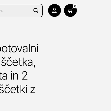
0
otovalni
 ščetka,
a in 2
četki z