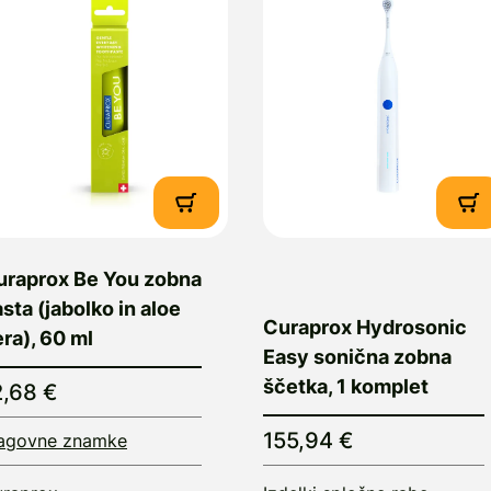
uraprox Be You zobna
sta (jabolko in aloe
Curaprox Hydrosonic
ra), 60 ml
Easy sonična zobna
ščetka, 1 komplet
2,68 €
155,94 €
agovne znamke