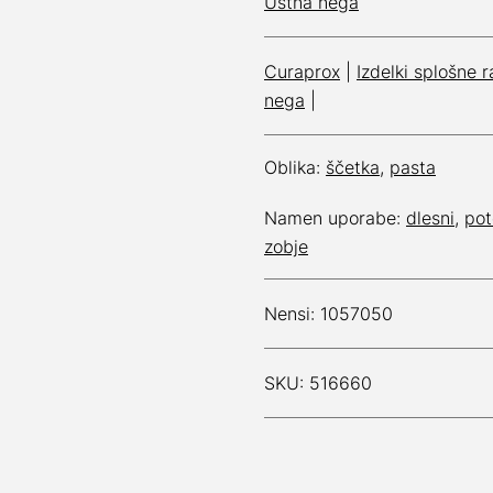
Ustna nega
Curaprox
|
Izdelki splošne 
nega
|
Oblika:
ščetka
,
pasta
Namen uporabe:
dlesni
,
pot
zobje
Nensi: 1057050
SKU: 516660