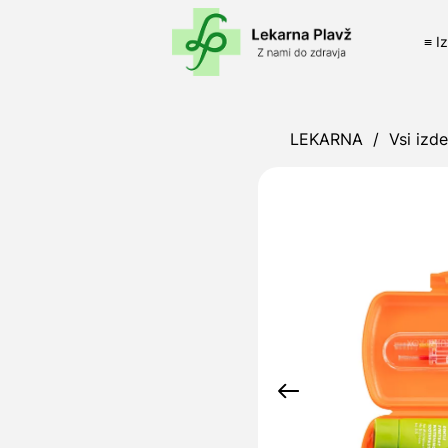
≡ I
LEKARNA
/
Vsi izde