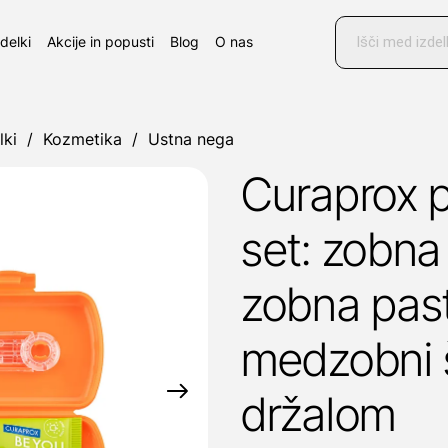
Products
search
zdelki
Akcije in popusti
Blog
O nas
lki
/
Kozmetika
/
Ustna nega
Curaprox p
set: zobna
zobna past
medzobni š
držalom