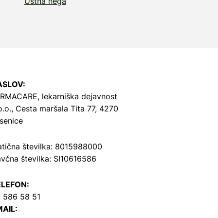
Ustna nega
ASLOV:
RMACARE, lekarniška dejavnost
o.o.,
Cesta maršala Tita 77, 4270
senice
tična številka: 8015988000
včna številka: SI10616586
ELEFON:
 586 58 51
AIL: