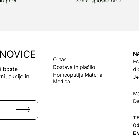
raprox
Izdelki splošne rabe
 NOVICE
N
O nas
FA
Dostava in plačilo
vi boste
d.
Homeopatija Materia
ni, akcije in
Je
Medica
Ma
Da
T
04
EM