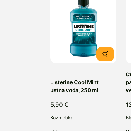
C
Listerine Cool Mint
pa
ustna voda, 250 ml
ve
5,90 €
1
Kozmetika
Bl