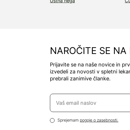
Ustna nega
Cu
NAROČITE SE NA
Prijavite se na naše novice in pr
izvedeli za novosti v spletni lekar
prebrali zanimive članke.
Naročite se na novice
Email naslov
Pogoji zasebnosti
Sprejemam
pogoje o zasebnosti.