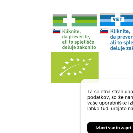
Ta spletna stran upo
podatkov, so že nam
vaše uporabniške izk
lahko tudi urejate na
Izberi vse in zapri