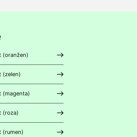
e
t (oranžen)
 (zelen)
t (magenta)
t (roza)
t (rumen)