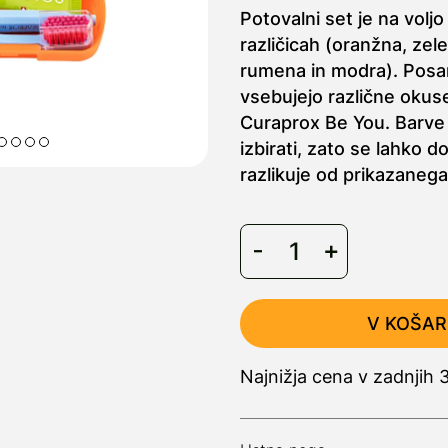
Potovalni set je na voljo
različicah (oranžna, zel
rumena in modra). Posa
vsebujejo različne oku
Curaprox Be You. Barve
izbirati, zato se lahko d
razlikuje od prikazanega 
V KOŠAR
Najnižja cena v zadnjih 