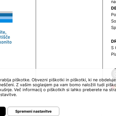
na
DE
Po
So
Sp
DR
S 
Pl
rablja piškotke. Obvezni piškotki in piškotki, ki ne obdeluj
eščeni. Z vašim soglasjem pa vam bomo naložili tudi piško
ušnje. Več informacij o piškotkih si lahko preberete na str
stavitve.
Spremeni nastavitve