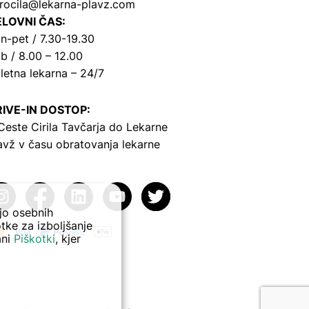
rocila@lekarna-plavz.com
LOVNI ČAS:
n-pet / 7.30-19.30
b / 8.00 – 12.00
letna lekarna – 24/7
IVE-IN DOSTOP:
Ceste Cirila Tavčarja
do Lekarne
avž v času obratovanja lekarne
ejo osebnih
tke za izboljšanje
ani
Piškotki
, kjer