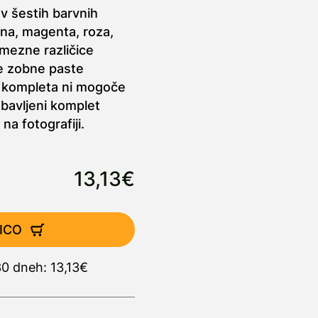
 v šestih barvnih
ena, magenta, roza,
mezne različice
se zobne paste
 kompleta ni mogoče
obavljeni komplet
na fotografiji.
13,13€
ICO
30 dneh: 13,13€