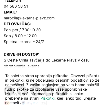
TELEFON:
04 586 58 51
EMAIL:
narocila@lekarna-plavz.com
DELOVNI ČAS:
Pon-pet / 7.30-19.30
Sob / 8.00 – 12.00
Spletna lekarna – 24/7
DRIVE-IN DOSTOP:
S Ceste Cirila Tavčarja
do Lekarne Plavž v času
obratovanja lekarne
Ta spletna stran uporablja piškotke. Obvezni piškotki
in piškotki, ki ne obdelujejo osebnih podatkov, so že
nameščeni. Z vašim soglasjem pa vam bomo naložili
tudi piškotke za izboljšanje vaše uporabniške
izkušnje. Več informacij o piškotkih si lahko
preberete na strani
Piškotki
, kjer lahko tudi urejate
nastavitve.