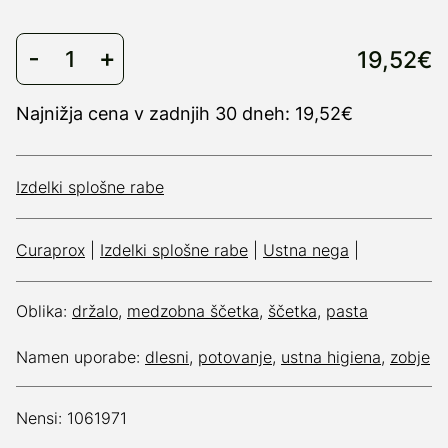
19,52€
Najnižja cena v zadnjih 30 dneh: 19,52€
Izdelki splošne rabe
Curaprox
|
Izdelki splošne rabe
|
Ustna nega
|
Oblika:
držalo
,
medzobna ščetka
,
ščetka
,
pasta
Namen uporabe:
dlesni
,
potovanje
,
ustna higiena
,
zobje
Nensi: 1061971