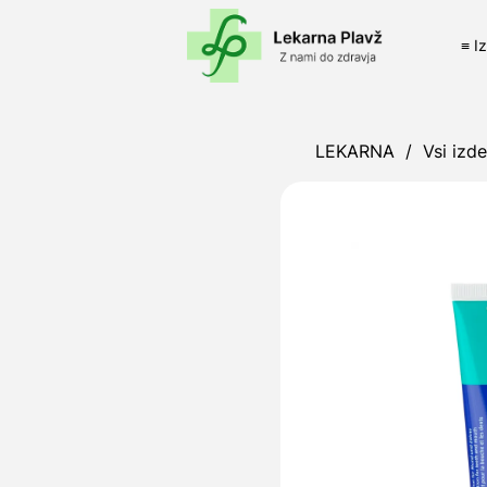
≡ I
LEKARNA
/
Vsi izde