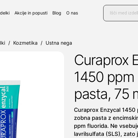
Products
search
zdelki
Akcije in popusti
Blog
O nas
lki
/
Kozmetika
/
Ustna nega
Curaprox 
1450 ppm
pasta, 75 
Curaprox Enzycal 1450 
zobna pasta z encimski
ppm fluorida. Ne vsebuj
lavrilsulfata (SLS), zat