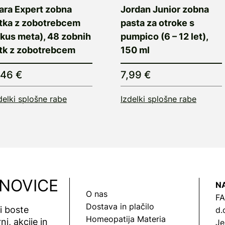
ara Expert zobna
Jordan Junior zobna
itka z zobotrebcem
pasta za otroke s
okus meta), 48 zobnih
pumpico (6 – 12 let),
itk z zobotrebcem
150 ml
,46 €
7,99 €
delki splošne rabe
Izdelki splošne rabe
 NOVICE
N
O nas
FA
Dostava in plačilo
vi boste
d.
Homeopatija Materia
ni, akcije in
Je