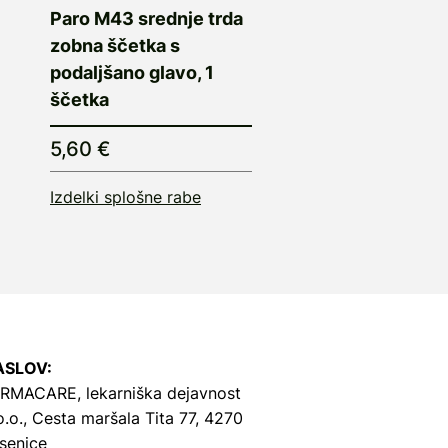
Paro M43 srednje trda
zobna ščetka s
podaljšano glavo, 1
ščetka
5,60 €
Izdelki splošne rabe
ASLOV:
RMACARE, lekarniška dejavnost
o.o.,
Cesta maršala Tita 77, 4270
senice