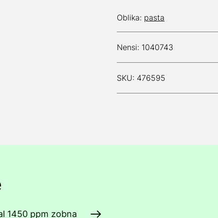
Oblika:
pasta
Nensi: 1040743
SKU: 476595
e
cal 1450 ppm zobna