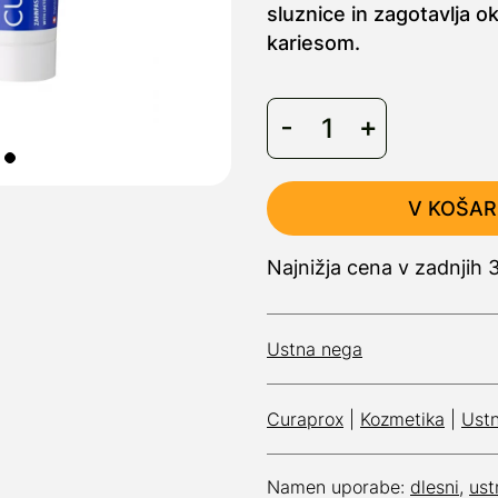
sluznice in zagotavlja o
kariesom.
V KOŠAR
Najnižja cena v zadnjih 
Ustna nega
Curaprox
|
Kozmetika
|
Ust
Namen uporabe:
dlesni
,
ust