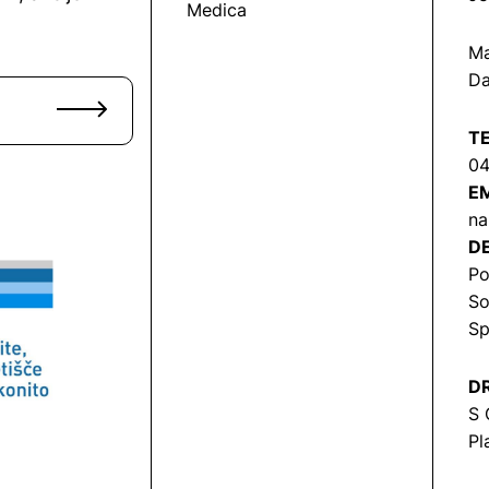
Medica
Ma
Da
T
04
EM
na
DE
Po
So
Sp
DR
S 
Pl