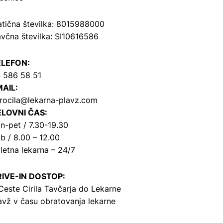
tična številka: 8015988000
včna številka: SI10616586
ELEFON:
 586 58 51
AIL:
rocila@lekarna-plavz.com
LOVNI ČAS:
n-pet / 7.30-19.30
b / 8.00 – 12.00
letna lekarna – 24/7
IVE-IN DOSTOP:
Ceste Cirila Tavčarja
do Lekarne
avž v času obratovanja lekarne