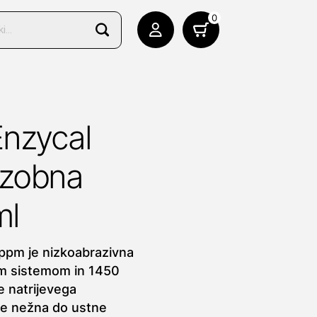
0
Enzycal
 zobna
ml
ppm je nizkoabrazivna
m sistemom in 1450
e natrijevega
o je nežna do ustne