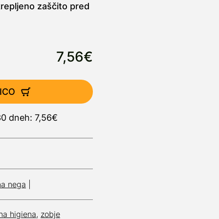
krepljeno zaščito pred
7,56€
ICO
30 dneh: 7,56€
na nega
|
na higiena
,
zobje