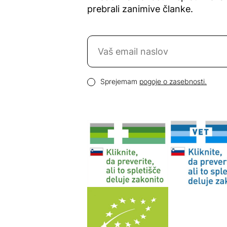
prebrali zanimive članke.
Naročite se na novice
Email naslov
Pogoji zasebnosti
Sprejemam
pogoje o zasebnosti.