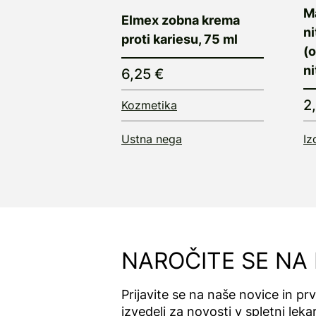
M
Elmex zobna krema
n
proti kariesu, 75 ml
(
n
6,25 €
2
Kozmetika
Ustna nega
Iz
NAROČITE SE NA
Prijavite se na naše novice in pr
izvedeli za novosti v spletni lekar