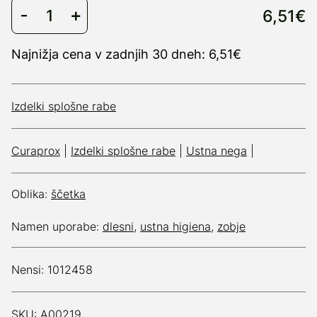
6,51€
Najnižja cena v zadnjih 30 dneh: 6,51€
Izdelki splošne rabe
Curaprox
|
Izdelki splošne rabe
|
Ustna nega
|
Oblika:
ščetka
Namen uporabe:
dlesni
,
ustna higiena
,
zobje
Nensi: 1012458
SKU: A00219