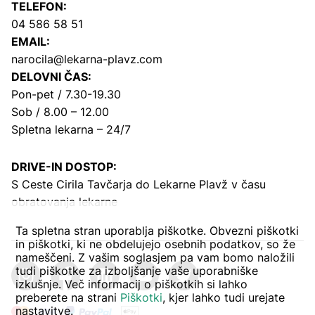
TELEFON:
04 586 58 51
EMAIL:
narocila@lekarna-plavz.com
DELOVNI ČAS:
Pon-pet / 7.30-19.30
Sob / 8.00 – 12.00
Spletna lekarna – 24/7
DRIVE-IN DOSTOP:
S Ceste Cirila Tavčarja
do Lekarne Plavž v času
obratovanja lekarne
Ta spletna stran uporablja piškotke. Obvezni piškotki
in piškotki, ki ne obdelujejo osebnih podatkov, so že
nameščeni. Z vašim soglasjem pa vam bomo naložili
tudi piškotke za izboljšanje vaše uporabniške
izkušnje. Več informacij o piškotkih si lahko
preberete na strani
Piškotki
, kjer lahko tudi urejate
nastavitve.