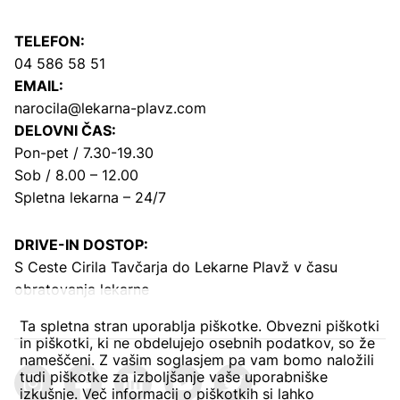
TELEFON:
04 586 58 51
EMAIL:
narocila@lekarna-plavz.com
DELOVNI ČAS:
Pon-pet / 7.30-19.30
Sob / 8.00 – 12.00
Spletna lekarna – 24/7
DRIVE-IN DOSTOP:
S Ceste Cirila Tavčarja
do Lekarne Plavž v času
obratovanja lekarne
Ta spletna stran uporablja piškotke. Obvezni piškotki
in piškotki, ki ne obdelujejo osebnih podatkov, so že
nameščeni. Z vašim soglasjem pa vam bomo naložili
tudi piškotke za izboljšanje vaše uporabniške
izkušnje. Več informacij o piškotkih si lahko