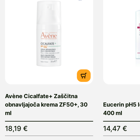
Avène Cicalfate+ Zaščitna
obnavljajoča krema ZF50+, 30
Eucerin pH5 l
ml
400 ml
18,19 €
14,47 €