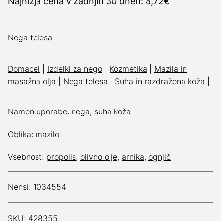
Najnižja cena v zadnjih 30 dneh: 8,72€
Nega telesa
Domacel
|
Izdelki za nego
|
Kozmetika
|
Mazila in
masažna olja
|
Nega telesa
|
Suha in razdražena koža
|
Namen uporabe:
nega
,
suha koža
Oblika:
mazilo
Vsebnost:
propolis
,
olivno olje
,
arnika
,
ognjič
Nensi: 1034554
SKU: 428355