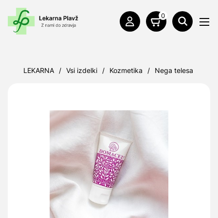
0
LEKARNA
/
Vsi izdelki
/
Kozmetika
/
Nega telesa