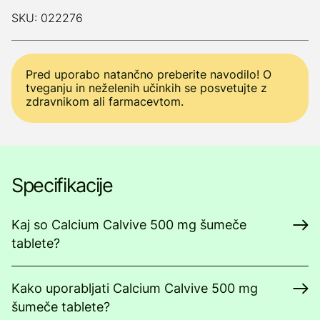
SKU: 022276
Pred uporabo natančno preberite navodilo! O
tveganju in neželenih učinkih se posvetujte z
zdravnikom ali farmacevtom.
Specifikacije
Kaj so Calcium Calvive 500 mg šumeče
tablete?
Kako uporabljati Calcium Calvive 500 mg
šumeče tablete?