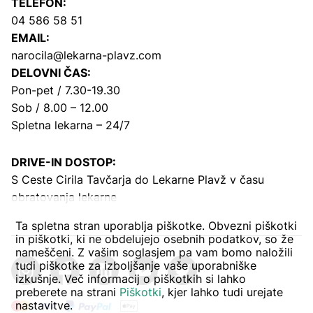
TELEFON:
04 586 58 51
EMAIL:
narocila@lekarna-plavz.com
DELOVNI ČAS:
Pon-pet / 7.30-19.30
Sob / 8.00 – 12.00
Spletna lekarna – 24/7
DRIVE-IN DOSTOP:
S Ceste Cirila Tavčarja
do Lekarne Plavž v času
obratovanja lekarne
Ta spletna stran uporablja piškotke. Obvezni piškotki
in piškotki, ki ne obdelujejo osebnih podatkov, so že
nameščeni. Z vašim soglasjem pa vam bomo naložili
tudi piškotke za izboljšanje vaše uporabniške
izkušnje. Več informacij o piškotkih si lahko
preberete na strani
Piškotki
, kjer lahko tudi urejate
nastavitve.