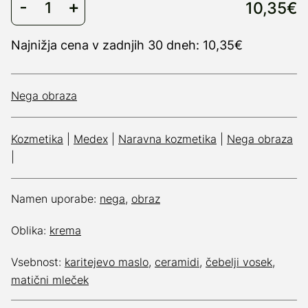
10,35€
Najnižja cena v zadnjih 30 dneh: 10,35€
Nega obraza
Kozmetika
|
Medex
|
Naravna kozmetika
|
Nega obraza
|
Namen uporabe:
nega
,
obraz
Oblika:
krema
Vsebnost:
karitejevo maslo
,
ceramidi
,
čebelji vosek
,
matični mleček