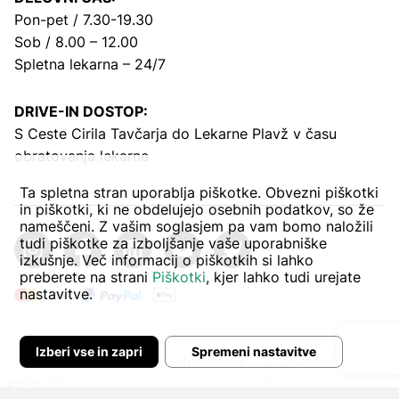
Pon-pet / 7.30-19.30
Sob / 8.00 – 12.00
Spletna lekarna – 24/7
DRIVE-IN DOSTOP:
S Ceste Cirila Tavčarja
do Lekarne Plavž v času
obratovanja lekarne
Ta spletna stran uporablja piškotke. Obvezni piškotki
in piškotki, ki ne obdelujejo osebnih podatkov, so že
nameščeni. Z vašim soglasjem pa vam bomo naložili
tudi piškotke za izboljšanje vaše uporabniške
izkušnje. Več informacij o piškotkih si lahko
preberete na strani
Piškotki
, kjer lahko tudi urejate
nastavitve.
Izberi vse in zapri
Spremeni nastavitve
Avtor:
Pogoji poslovanja
Zasebnost in piškoti