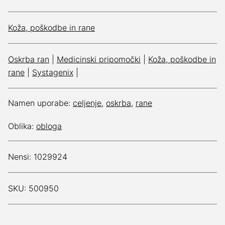
Koža, poškodbe in rane
Oskrba ran
|
Medicinski pripomočki
|
Koža, poškodbe in
rane
|
Systagenix
|
Namen uporabe:
celjenje
,
oskrba
,
rane
Oblika:
obloga
Nensi: 1029924
SKU: 500950