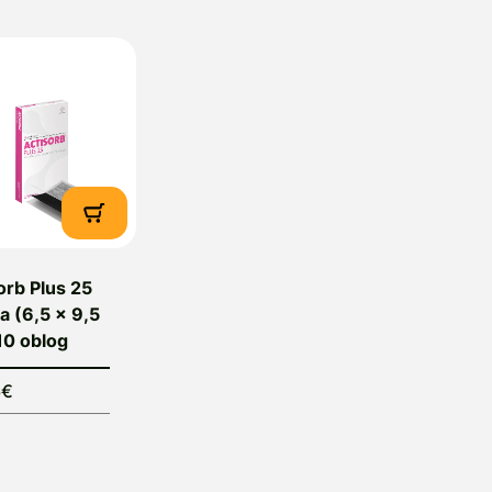
orb Plus 25
a (6,5 x 9,5
10 oblog
6€