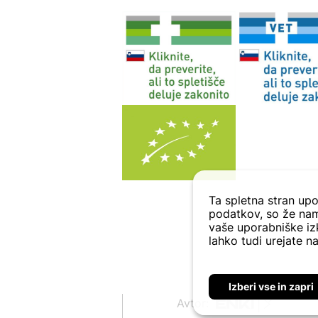
AnaMel
Antiartrozin
Antinol
AnxioFREE
Apomedica
Apta Medica
Aptamil
Aqtivo
Sport
AquaUltra
Arkopharma
Ta spletna stran upo
podatkov, so že nam
Aromatrip
vaše uporabniške izk
Ars Pharmae
lahko tudi urejate na
Ascolip
Asonor
Izberi vse in zapri
Aspumex
Avtor:
AstraVita