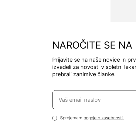
Alfavet
Alga Maris
Algea
Algena
Alhydran
NAROČITE SE NA
Alkaloid
Allergan
Prijavite se na naše novice in pr
Allergika
izvedeli za novosti v spletni lekar
Allergodil
prebrali zanimive članke.
Allgaier
Allpresan
Naročite se na novice
Almadea
Almapharm
Email naslov
AloeDent
Pogoji zasebnosti
Sprejemam
pogoje o zasebnosti.
Alter
Heideschäfer
Amos Vital