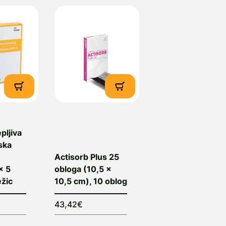
pljiva
ska
Actisorb Plus 25
x 5
obloga (10,5 x
žic
10,5 cm), 10 oblog
43,42€