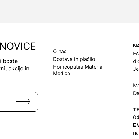
 NOVICE
N
O nas
FA
Dostava in plačilo
vi boste
d.
Homeopatija Materia
ni, akcije in
Je
Medica
Ma
Da
T
04
EM
na