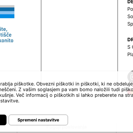
DE
Po
So
Sp
DR
S 
Pl
rablja piškotke. Obvezni piškotki in piškotki, ki ne obdeluj
eščeni. Z vašim soglasjem pa vam bomo naložili tudi piško
ušnje. Več informacij o piškotkih si lahko preberete na str
stavitve.
Spremeni nastavitve
Pogoji poslovanja