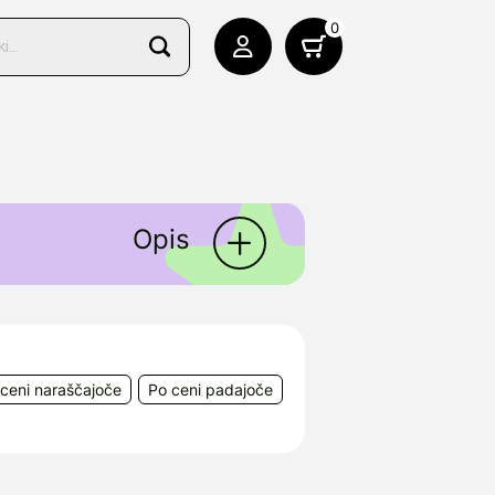
0
Opis
a napredno oskrbo ran, ki
rth Yorkshire BD23 3RX,
ceni naraščajoče
Po ceni padajoče
nija, e-mail: info@alamed.si