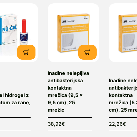
Inadine nelepljiva
antibakterijska
Inadine nele
kontaktna
antibakterij
l hidrogel z
mrežica (9,5 x
kontaktna
atom za rane,
9,5 cm), 25
mrežica (5 
mrežic
cm), 25 mre
€
38,92€
22,26€