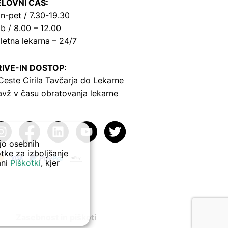
LOVNI ČAS:
n-pet / 7.30-19.30
b / 8.00 – 12.00
letna lekarna – 24/7
IVE-IN DOSTOP:
Ceste Cirila Tavčarja
do Lekarne
avž v času obratovanja lekarne
ejo osebnih
tke za izboljšanje
ani
Piškotki
, kjer
Zasebnost in piškoti