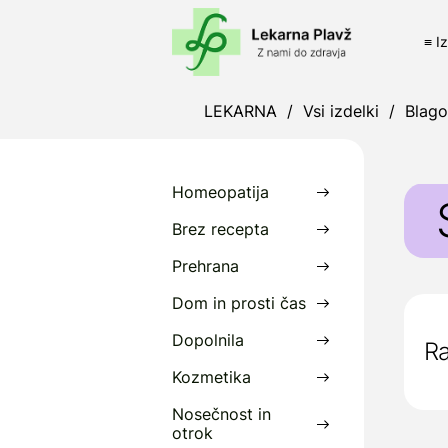
≡ I
LEKARNA
/
Vsi izdelki
/
Blag
Homeopatija
Brez recepta
Prehrana
S
Dom in prosti čas
r
Dopolnila
Ra
P
V
Kozmetika
Nosečnost in
D
otrok