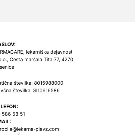
ASLOV:
RMACARE, lekarniška dejavnost
o.o.,
Cesta maršala Tita 77, 4270
senice
tična številka: 8015988000
včna številka: SI10616586
ELEFON:
 586 58 51
AIL:
rocila@lekarna-plavz.com