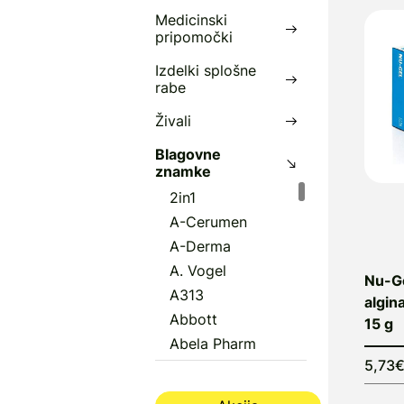
Medicinski
pripomočki
Izdelki splošne
rabe
Živali
Blagovne
znamke
2in1
A-Cerumen
A-Derma
A. Vogel
Nu-Ge
A313
algin
Abbott
15 g
Abela Pharm
5,73
Abena
Aboca