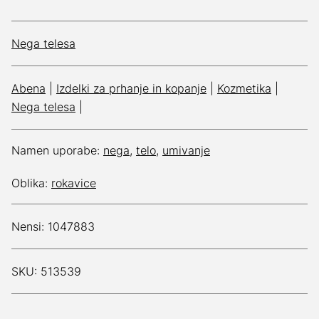
Nega telesa
Abena
|
Izdelki za prhanje in kopanje
|
Kozmetika
|
Nega telesa
|
Namen uporabe:
nega
,
telo
,
umivanje
Oblika:
rokavice
Nensi: 1047883
SKU: 513539