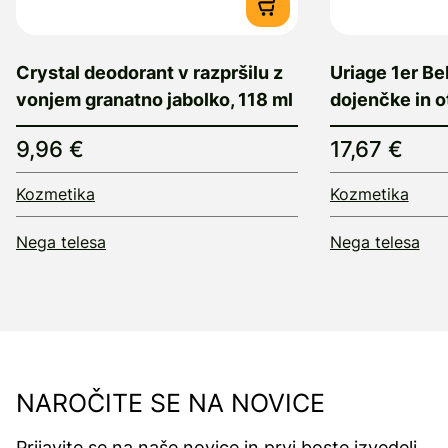
Crystal deodorant v razpršilu z
Uriage 1er Be
vonjem granatno jabolko, 118 ml
dojenčke in o
9,96 €
17,67 €
Kozmetika
Kozmetika
Nega telesa
Nega telesa
NAROČITE SE NA NOVICE
Prijavite se na naše novice in prvi boste izvedeli